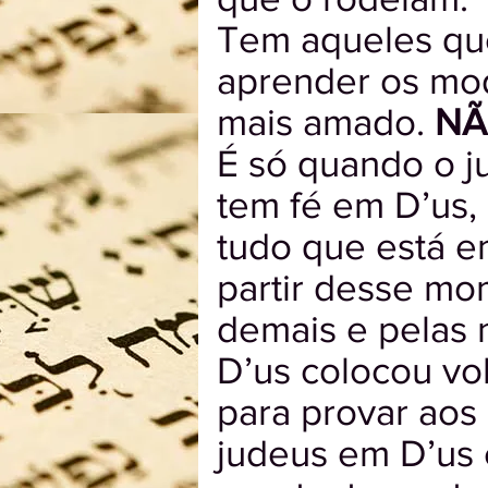
Tem aqueles qu
aprender os mod
mais amado.
N
É só quando o j
tem fé em D’us,
tudo que está e
partir desse mo
demais e pelas 
D’us colocou vo
para provar aos 
judeus em D’us 