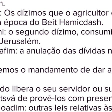
m.
 Os dízimos que o agricultor 
a época do Beit Hamicdash.
i: o segundo dízimo, consum
 Jerusalém.
afim: a anulação das dívidas 
Temos o mandamento de dar a
do libera o seu servidor ou s
itsvá de provê-los com presen
adim: outras leis relativas às