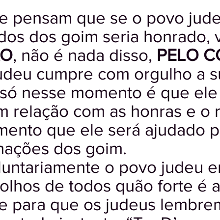
e pensam que se o povo jud
os dos goim seria honrado, v
ÃO
, não é nada disso,
PELO C
udeu cumpre com orgulho a su
 só nesse momento é que ele
m relação com as honras e o r
mento que ele será ajudado p
nações dos goim.
luntariamente o povo judeu e
olhos de todos quão forte é a
e para que os judeus lembre