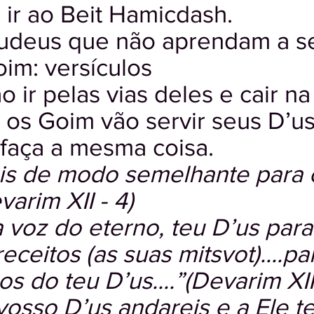
: ir ao Beit Hamicdash.
udeus que não aprendam a se
im: versículos
 ir pelas vias deles e cair na 
 os Goim vão servir seus D’u
faça a mesma coisa.
is de modo semelhante para 
varim XII - 4)
 voz do eterno, teu D’us par
eceitos (as suas mitsvot)....p
os do teu D’us....”(Devarim XIII
vosso D’us andareis e a Ele t