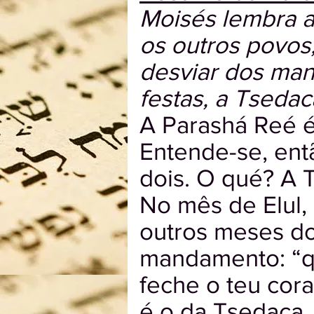
Moisés lembra ao
os outros povos
desviar dos man
festas, a Tsedac
A Parashá Reé é
Entende-se, ent
dois. O qué? A T
No mês de Elul,
outros meses do
mandamento: “q
feche o teu cor
é o da Tsedaca.