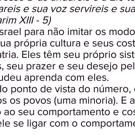
reis e sua voz servireis e su
im XIII - 5)
srael para não imitar os modo
ua própria cultura e seus cos
atria. Eles têm seu próprio si
, seu prazer e seu desejo pel
judeu aprenda com eles.
 do ponto de vista do número,
s os povos (uma minoria). E a
 ao seu comportamento e co
ele se ligar com o comporta