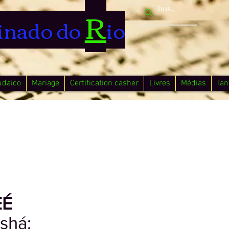
R
inado do
io
udaico
Mariage
Certification casher
Livres
Médias
Tan
EÉ
shá: