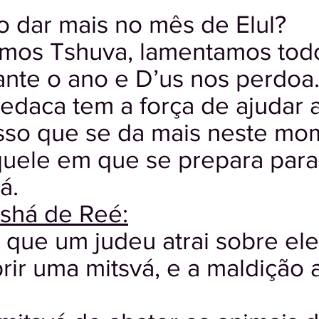
o dar mais no mês de Elul?
mos Tshuva, lamentamos todo
nte o ano e D’us nos perdoa
edaca tem a força de ajudar a
 isso que se da mais neste mo
quele em que se prepara para
á.
shá de Reé:
a que um judeu atrai sobre el
ir uma mitsvá, e a maldição