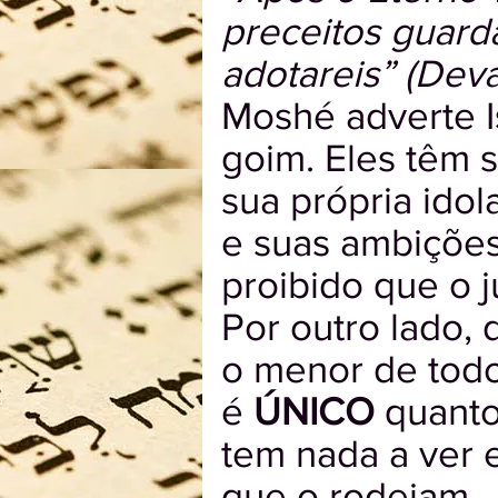
preceitos guarda
adotareis” (Devar
Moshé adverte I
goim. Eles têm s
sua própria idol
e suas ambições
proibido que o 
Por outro lado,
o menor de todo
é
ÚNICO
quanto
tem nada a ver 
que o rodeiam.