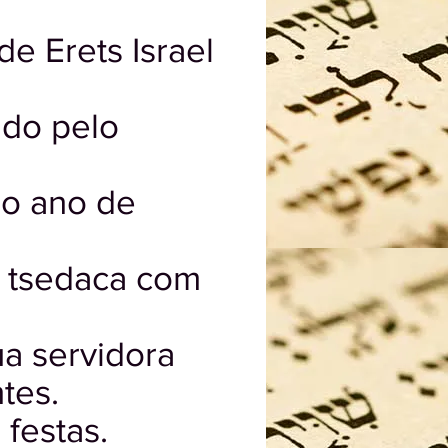
de Erets Israel
ido pelo
no ano de
 tsedaca com
ua servidora
tes.
 festas.