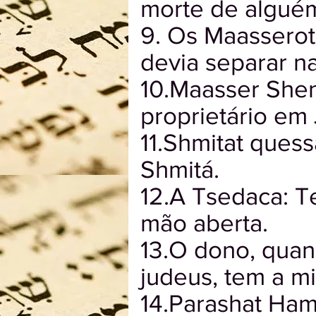
morte de algué
9. Os Maasserot:
devia separar n
10.Maasser Shen
proprietário em
11.Shmitat quess
Shmitá.
12.A Tsedaca: 
mão aberta.
13.O dono, quan
judeus, tem a m
14.Parashat Hamo