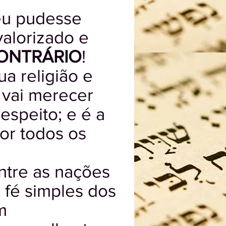
eu pudesse
alorizado e
ONTRÁRIO
!
a religião e
 vai merecer
espeito; e é a
or todos os
ntre as nações
 fé simples dos
m