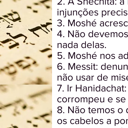
2. A Shechitá: 
injunções precis
3. Moshé acresce
4. Não devemos 
nada delas.
5. Moshé nos adv
6. Messit: denun
não usar de mis
7. Ir Hanidachat:
corrompeu e se t
8. Não temos o d
os cabelos a po