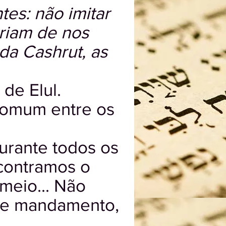
tes: não imitar
ariam de nos
da Cashrut, as
de Elul.
comum entre os
urante todos os
contramos o
meio... Não
ste mandamento,