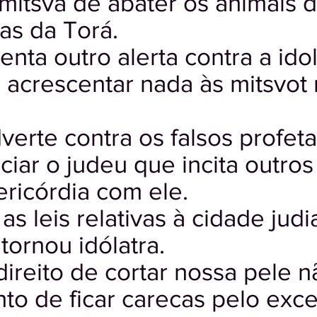
a mitsvá de abater os animais
as da Torá.
nta outro alerta contra a idol
acrescentar nada às mitsvot 
erte contra os falsos profeta
ciar o judeu que incita outros 
ericórdia com ele.
 as leis relativas à cidade jud
ornou idólatra.
ireito de cortar nossa pele n
nto de ficar carecas pelo exc