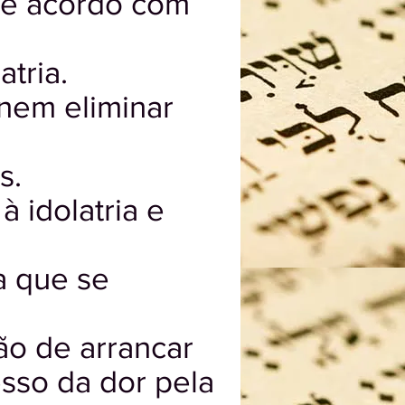
 de acordo com
atria.
nem eliminar
s.
à idolatria e
ia que se
ão de arrancar
esso da dor pela