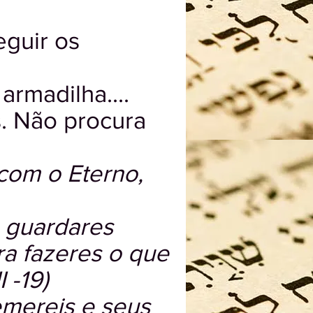
guir os
armadilha....
s. Não procura
com o Eterno,
a guardares
ara fazeres o que
 -19)
emereis e seus