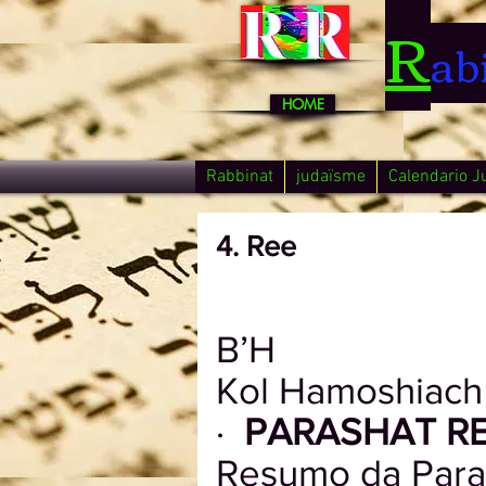
R
ab
HOME
Rabbinat
judaïsme
Calendario J
4. Ree
B’H
Kol Hamoshiach
·
PARASHAT R
Resumo da Para