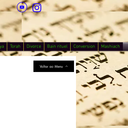
ya
Torah
Divorce
Bain rituel
Conversion
Mashiach
Voltar ao Menu