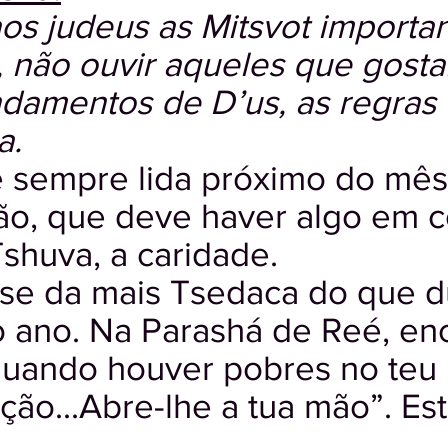
s judeus as Mitsvot importan
, não ouvir aqueles que gost
damentos de D’us, as regras 
a.
 sempre lida próximo do mês 
ão, que deve haver algo em 
shuva, a caridade.
 se da mais Tsedaca do que d
 ano. Na Parashá de Reé, en
uando houver pobres no teu 
ação...Abre-lhe a tua mão”. E