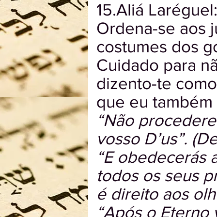
15.Aliá Laréguel
Ordena-se aos j
costumes dos go
Cuidado para não
dizento-te como
que eu também 
“Não procedere
vosso D’us”. (De
“E obedecerás a
todos os seus pr
é direito aos olh
“Após o Eterno 