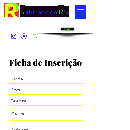
R
R
abinado do
io
HOME
Ficha de Inscrição