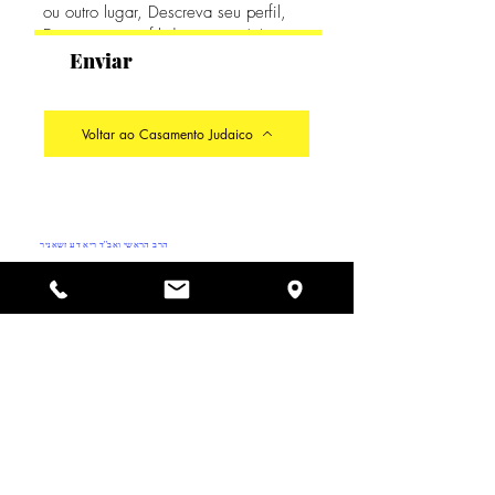
Enviar
Voltar ao Casamento Judaico
Do Not Sell My Personal Information
הרב הראשי ואב''ד ריא דע זשאניר