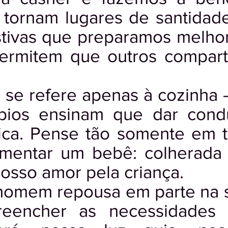
 tornam lugares de santidad
estivas que preparamos melho
permitem que outros compa
 se refere apenas à cozinha –
ábios ensinam que dar cond
a. Pense tão somente em t
imentar um bebê: colherada 
sso amor pela criança.
homem repousa em parte na 
reencher as necessidades