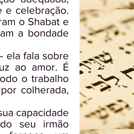
e e celebração.
ram o Shabat e
rtam a bondade
 ela fala sobre
uz ao amor. É
odo o trabalho
por colherada,
sua capacidade
 do seu irmão