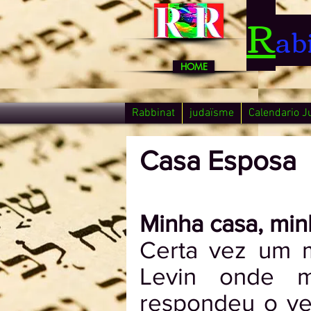
R
ab
HOME
Rabbinat
judaïsme
Calendario J
Casa Esposa
Minha casa, min
Certa vez um m
Levin onde m
respondeu o ve