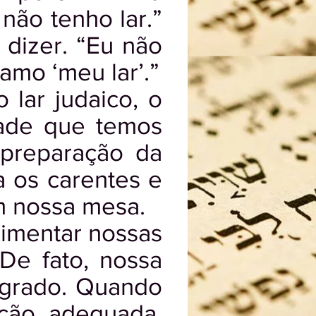
não tenho lar.”
 dizer. “Eu não
amo ‘meu lar’.”
 lar judaico, o
dade que temos
 preparação da
a os carentes e
m nossa mesa.
limentar nossas
 De fato, nossa
agrado. Quando
ção adequada,