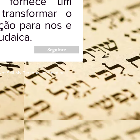
s fornece um
ransformar o
ção para nos e
udaica.
Seguinte
ot Sell My Personal Information