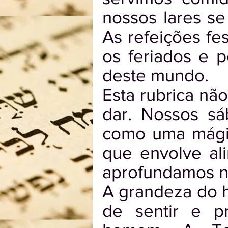
nossos lares se
As refeições f
os feriados e 
deste mundo.
Esta rubrica não
dar. Nossos s
como uma mágic
que envolve al
aprofundamos no
A grandeza do 
de sentir e p