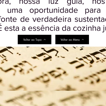
á, nossa luz guia, no
 uma oportunidade para t
fonte de verdadeira sustenta
É esta a essência da cozinha j
Voltar ao Topo
Voltar ao Menu
Do N