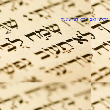
הראשי ואב''ד ריא דע זשאניר