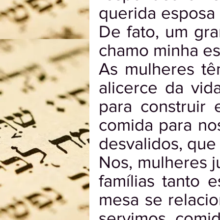
querida esposa 
De fato, um gra
chamo minha esp
As mulheres têm
alicerce da vi
para construir
comida para nos
desvalidos, qu
Nos, mulheres ju
famílias tanto e
mesa se relaci
servimos comi