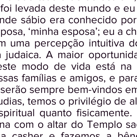
foi levada deste mundo e eu 
nde sábio era conhecido por
osa, ‘minha esposa’; eu a ch
 uma percepção intuitiva do
da judaica. A maior oportuni
 este modo de vida está na
sas famílias e amigos, e par
e serão sempre bem-vindos e
dias, temos o privilégio de a
spiritual quanto fisicamente.
ona com o altar do Templo s
da casher e fazemos a bên