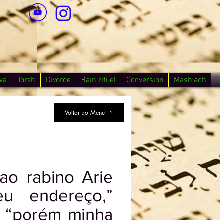
ya
Torah
Divorce
Bain rituel
Conversion
Mashiach
Voltar ao Menu
ao rabino Arie
u endereço,”
, “porém minha