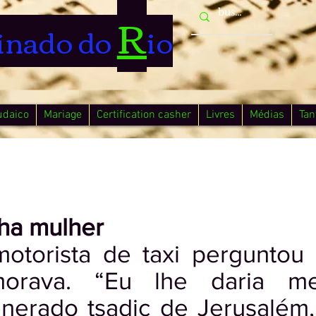
R
inado do
io
udaico
Mariage
Certification casher
Livres
Médias
Tan
ha mulher
otorista de taxi perguntou 
orava. “Eu lhe daria me
nerado tsadic de Jerusalém