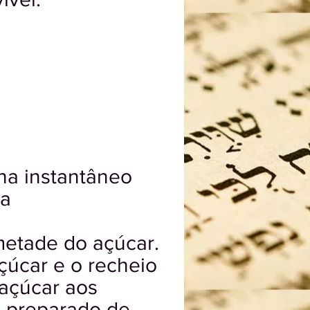
ha instantâneo
ra
metade do açúcar.
açúcar e o recheio
 açúcar aos
o preparado de