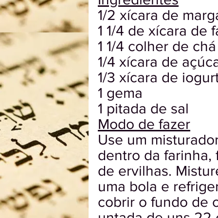
1/2 xícara de marg
1 1/4 de xícara de 
1 1/4 colher de ch
1/4 xícara de açúc
1/3 xícara de iogur
1 gema
1 pitada de sal
Modo de fazer
Use um misturador 
dentro da farinha
de ervilhas. Mistu
uma bola e refrige
cobrir o fundo de
untada de uns 22 