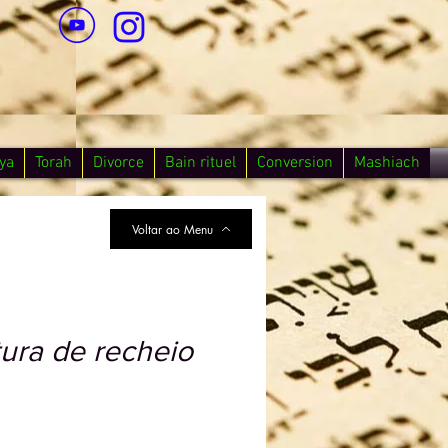
ya
Torah
Divorce
Bain rituel
Conversion
Mashiach
Voltar ao Menu
ura de recheio