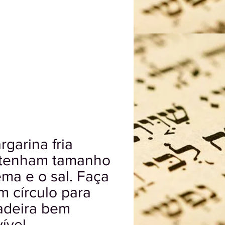
garina fria
e tenham tamanho
ema e o sal. Faça
m círculo para
sadeira bem
ível.