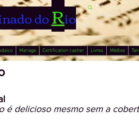
R
inado do
io
udaico
Mariage
Certification casher
Livres
Médias
Tan
o
al
jo é delicioso mesmo sem a cobert