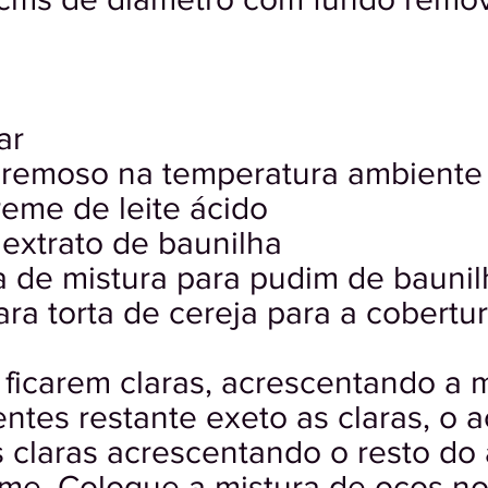
ar
cremoso na temperatura ambiente
reme de leite ácido
 extrato de baunilha
a de mistura para pudim de baunil
ara torta de cereja para a cobertu
 ficarem claras, acrescentando a 
entes restante exeto as claras, o 
s claras acrescentando o resto do
irme. Coloque a mistura de ocos n