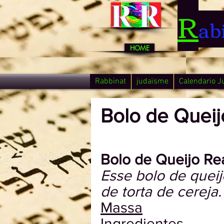
R
ab
HOME
Rabbinat
judaïsme
Calendario J
Bolo de Queij
Bolo de Queijo Re
Esse bolo de quei
de torta de cereja.
Massa
Ingredientes