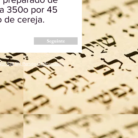
 a 350o por 45
 de cereja.
Seguinte
ot Sell My Personal Information