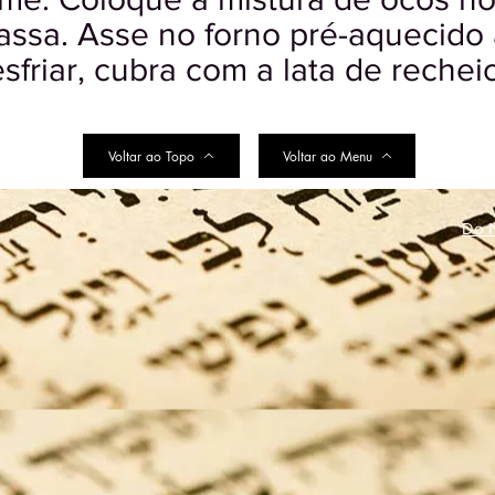
massa. Asse no forno pré-aquecido
friar, cubra com a lata de recheio
Voltar ao Topo
Voltar ao Menu
Do N