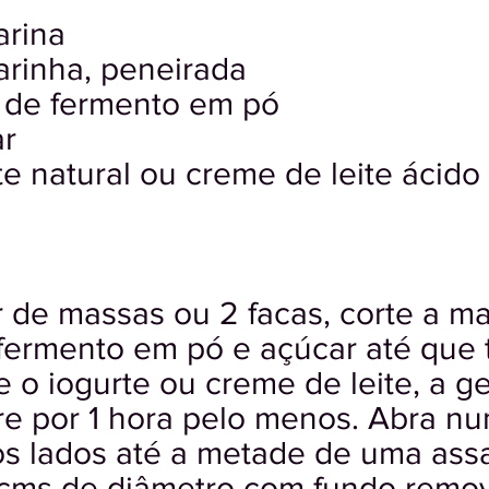
arina
farinha, peneirada
á de fermento em pó
ar
te natural ou creme de leite ácido
de massas ou 2 facas, corte a mar
, fermento em pó e açúcar até qu
re o iogurte ou creme de leite, a g
re por 1 hora pelo menos. Abra nu
 os lados até a metade de uma as
cms de diâmetro com fundo remov