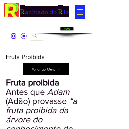
R
R
abinado do
io
HOME
Fruta Proibida
Voltar ao Menu
Fruta proibida
Antes que
Adam
(Adão) provasse
“a
fruta proibida da
árvore do
conhecimento do