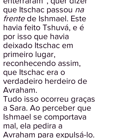
enterraram”, quer dizer
que Itschac passou
na
frente
de Ishmael. Este
havia feito Tshuvá, e é
por isso que havia
deixado Itschac em
primeiro lugar,
reconhecendo assim,
que Itschac era o
verdadeiro herdeiro de
Avraham.
Tudo isso ocorreu graças
a Sara. Ao perceber que
Ishmael se comportava
mal, ela pedira a
Avraham para expulsá-lo.