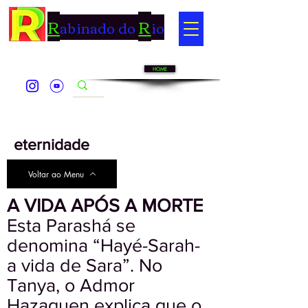
R
R
abinado do
io
HOME
eternidade
Voltar ao Menu
A VIDA APÓS A MORTE
Esta Parashá se
denomina “Hayé-Sarah-
a vida de Sara”. No
Tanya, o Admor
Hazaquen explica que o