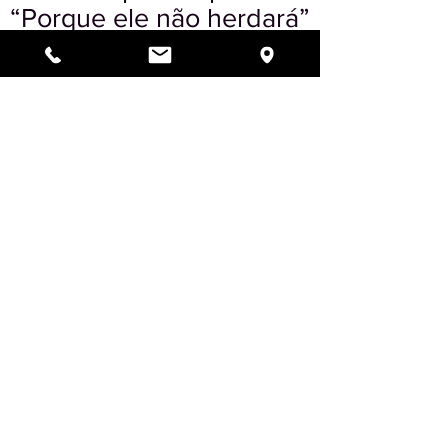
“Porque ele não herdará”
disse ela. Ela queria que
ele faça Tshuvá e foi o
que ele fez! Anos após a
sua morte, ele deixou
Itschac passar à frente.
Vemos bem este fato
como uma seqüência da
vida
de Sara.
Portanto, se toda a
Parashá leva o seu
nome, é porque está
realmente ligada a ela.
Anterior