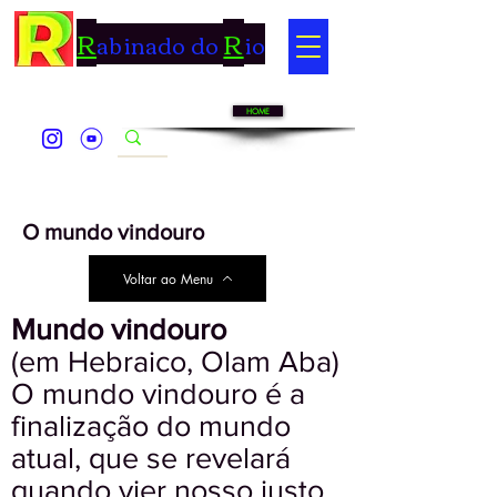
R
R
abinado do
io
HOME
O mundo vindouro
Voltar ao Menu
Mundo vindouro
(em Hebraico, Olam Aba)
O mundo vindouro é a
finalização do mundo
atual, que se revelará
quando vier nosso justo