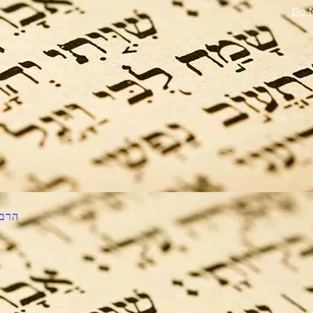
Do N
הרב 