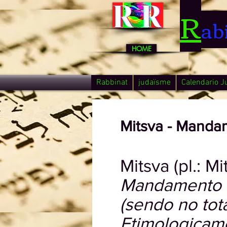
R
ab
HOME
Rabbinat
judaïsme
Calendario J
Mitsva - Manda
Mitsva (pl.: Mi
Mandamento d
(sendo no tota
Etimologicame