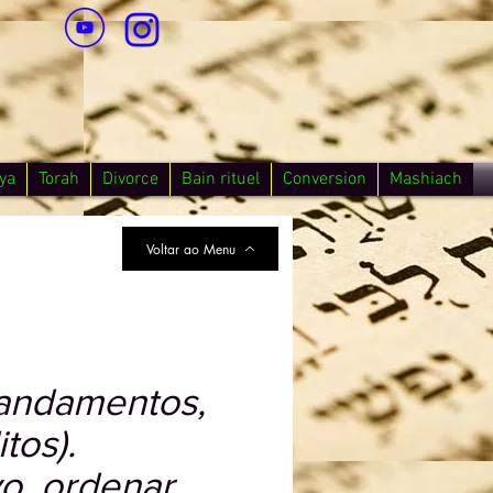
ya
Torah
Divorce
Bain rituel
Conversion
Mashiach
Voltar ao Menu
mandamentos,
tos).
o, ordenar,