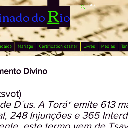
R
inado do
io
udaico
Mariage
Certification casher
Livres
Médias
Tan
mento Divino
tsvot)
e D´us. A Torá* emite 613 
l, 248 Injunções e 365 Interdi
nte, este termo vem de Tsav