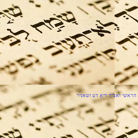
הראשי ואב''ד ריא דע זשאניר