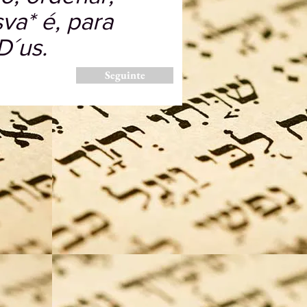
va* é, para
D´us.
Seguinte