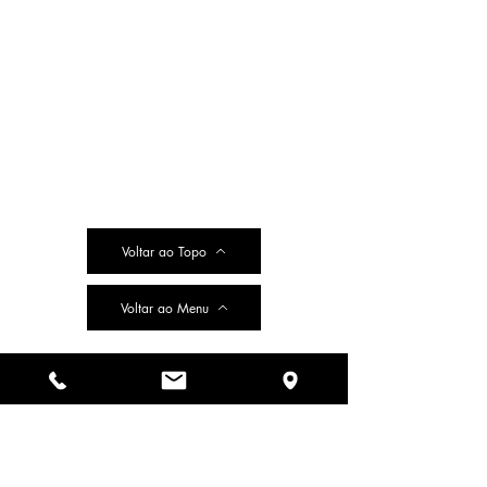
Voltar ao Topo
Voltar ao Menu
Do Not Sell My Personal Information
הרב הראשי ואב''ד ריא דע זשאניר