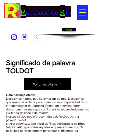
R
R
abinado do
io
HOME
Significado da palavra
TOLDOT
Voltar ao Menu
Uma herança eterna
Desejamos, todos, que se lembrem de nós. Desejamos
que nossa vida deixe para o mundo algo imperecível. Esta
é a mensagem da Parashá Toldot: uma pessoa pode
deixar uma herança que continuará se expandindo quando
ela tenha deixado este mundo.
Nossos sábios nos oferecem duas definições para a
palavra Toldot:
a)
A progenitura
. Isto inclui os filhos biológicos e os filhos
“espirituais”, quer dizer aqueles a quem ensinamos. Os
dois tipos de filhos podem perpetuar a influência da