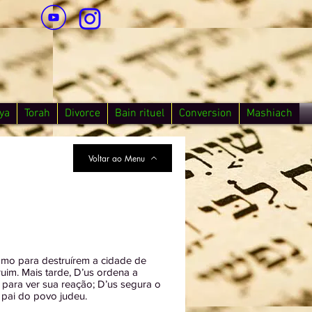
ya
Torah
Divorce
Bain rituel
Conversion
Mashiach
Voltar ao Menu
omo para destruírem a cidade de
im. Mais tarde, D’us ordena a
 para ver sua reação; D’us segura o
 pai do povo judeu.