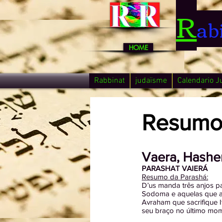
R
ab
HOME
Rabbinat
judaïsme
Calendario J
Resumo 
Vaera, Hash
PARASHAT VAIERÁ
Resumo da Parashá:
D’us manda três anjos p
Sodoma e aquelas que a 
Avraham que sacrifique I
seu braço no último mome