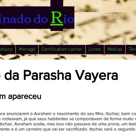
R
inado do
io
udaico
Mariage
Certification casher
Livres
Médias
Tan
da Parasha Vayera
em apareceu
ara anunciarem a Avraham o nascimento do seu filho, Itschac, bem c
rodeavam, já que seus habitantes se comportavam de forma muito ru
tschac. Avraham aceita, mas isso não passava de uma prova, um test
nto e é um carneiro que vai ser sacrificado. Itschac será o segundo