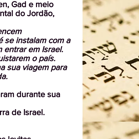
ven, Gad e meio
ntal do Jordão,
vencem
é se instalam com a
entrar em Israel.
istarem o país.
na sua viagem para
da.
param durante sua
ra de Israel.