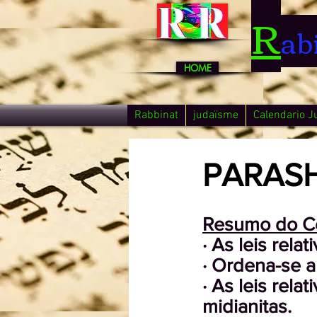
R
ab
HOME
Rabbinat
judaïsme
Calendario J
PARAS
Resumo do C
· As leis rela
· Ordena-se a
· As leis rel
midianitas.