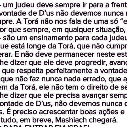
 - um judeu deve sempre ir para a fre
vontade de D’us não devemos nunca n
pre. A Torá não nos fala de uma só “
or que sempre, em qualquer situação,
 - são um ensinamento para cada judeu
ue está longe da Torá, que não cumpre
rar. E não deve permanecer neste est
lhe dizer que
ele deve progredir, avan
 que respeita perfeitamente a vontade
que não faz nunca nada errado, que a
m da Torá, ele não tem o direito de se
lhe dizer que
ele precisa avançar semp
 vontade de D’us, não devemos nunca 
s. É preciso acrescentar boas ações e
 tudo, em breve, Mashiach chegará.