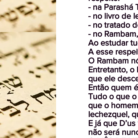
- na Parashá 
- no livro de
- no tratado 
- no Rambam, 
Ao estudar tu
A esse respei
O Rambam nós
Entretanto, o
que ele desce
Então quem é 
Tudo o que o
que o homem o
Iechezquel, 
E já que D’us
não será nunc