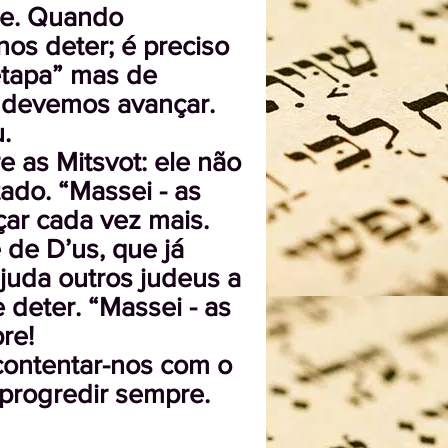
nte. Quando
os deter; é preciso
etapa” mas de
 devemos avançar.
.
 as Mitsvot: ele não
ado. “Massei - as
çar cada vez mais
.
 de D’us, que já
juda outros judeus a
 deter. “Massei - as
re!
contentar-nos com o
 progredir sempre.