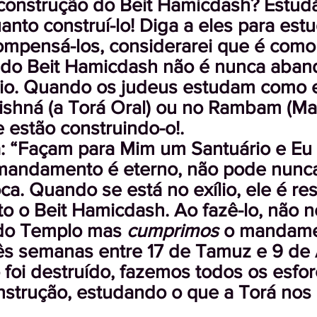
onstrução do Beit Hamicdash? Estudá-
anto construí-lo! Diga a eles para est
compensá-los, considerarei que é como 
 do Beit Hamicdash não é nunca aba
lio. Quando os judeus estudam como e
ishná (a Torá Oral) ou no Rambam (Ma
 estão construindo-o!.
: “Façam para Mim um Santuário e Eu r
 mandamento é eterno, não pode nunc
. Quando se está no exílio, ele é re
to o Beit Hamicdash. Ao fazê-lo, não
o Templo mas
cumprimos
o mandamen
ês semanas entre 17 de Tamuz e 9 de 
foi destruído, fazemos todos os esfo
strução, estudando o que a Torá nos 