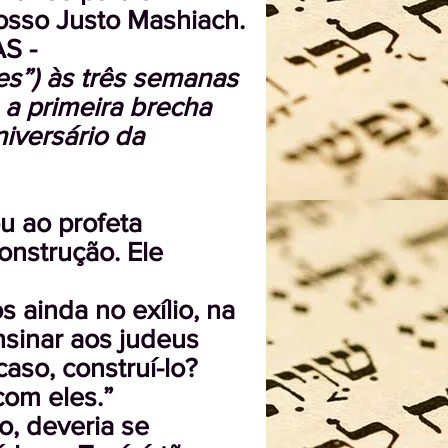
nosso Justo Mashiach.
S -
es”) às três semanas
a primeira brecha
niversário da
u ao profeta
onstrução. Ele
 ainda no exílio, na
nsinar aos judeus
aso, construí-lo?
com eles.”
o, deveria se