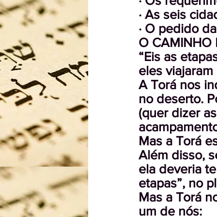
· Os requerim
· As seis cida
· O pedido da
O CAMINHO 
“Eis as etapas
eles viajaram
A Torá nos i
no deserto. P
(quer dizer as
acampamentos”
Mas a Torá e
Além disso, s
ela deveria te
etapas”, no pl
Mas a Torá no
um de nós: