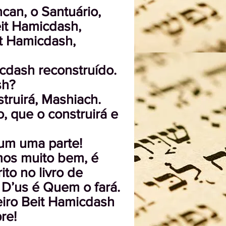
can, o Santuário,
eit Hamicdash,
it Hamicdash,
cdash reconstruído.
sh?
ruirá, Mashiach.
, que o construirá e
 um uma parte!
mos muito bem, é
to no livro de
D’us é Quem o fará.
ceiro Beit Hamicdash
re!