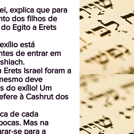
i, explica que para
nto dos filhos de
 do Egito a Erets
xílio está
ntes de entrar em
shiach.
 Erets Israel foram a
O mesmo deve
s do exílio! Um
refere à Cashrut dos
eca de cada
pocas. Mas na
rar-se para a