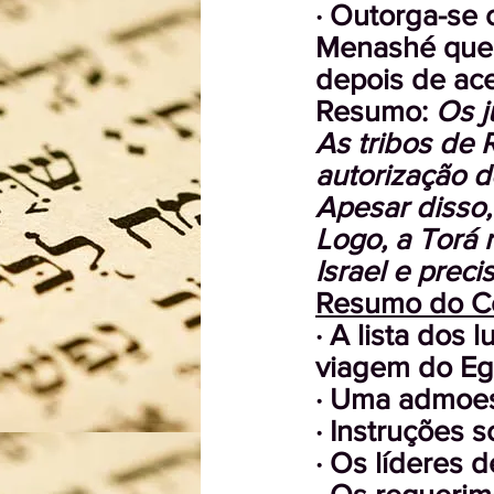
· Outorga-se 
Menashé que t
depois de ac
Resumo:
Os j
As tribos de
autorização d
Apesar disso,
Logo, a Torá 
Israel e preci
Resumo do C
· A lista dos
viagem do Egit
· Uma admoest
· Instruções s
· Os líderes d