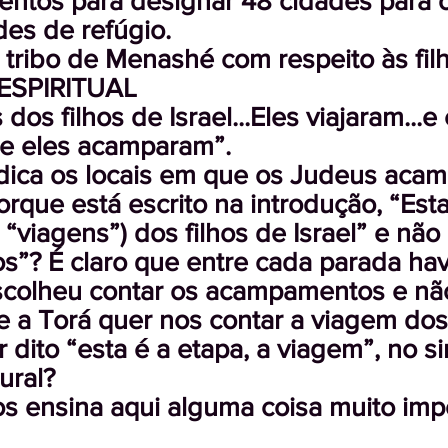
entos para designar 48 cidades para os
des de refúgio.
 tribo de Menashé com respeito às fil
ESPIRITUAL
 dos filhos de Israel...Eles viajaram...
 e eles acamparam”.
ndica os locais em que os Judeus aca
orque está escrito na introdução, “Est
 “viagens”) dos filhos de Israel” e não
? É claro que entre cada parada havi
scolheu contar os acampamentos e não
e a Torá quer nos contar a viagem do
r dito “esta é a etapa, a viagem”, no s
ural?
s ensina aqui alguma coisa muito imp