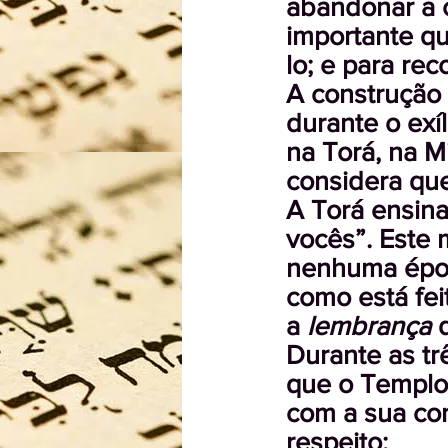
abandonar a c
importante qu
lo; e para re
A construção
durante o exí
na Torá, na M
considera que
A Torá ensina
vocês”. Este
nenhuma época
como está fei
a
lembrança
d
Durante as tr
que o Templo 
com a sua con
respeito: