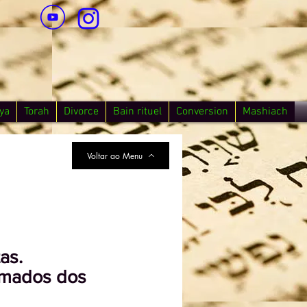
ya
Torah
Divorce
Bain rituel
Conversion
Mashiach
Voltar ao Menu
as.
tomados dos