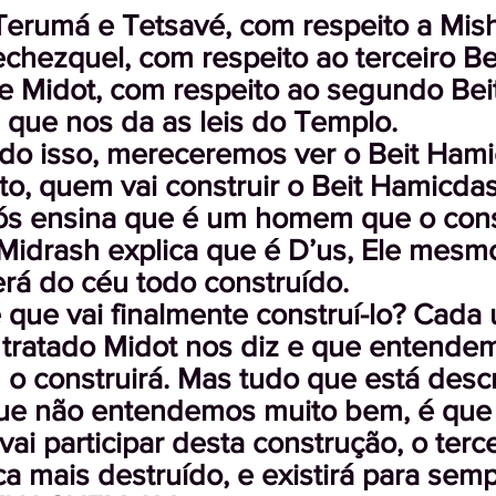
Terumá e Tetsavé, com respeito a Mish
 Iechezquel, com respeito ao terceiro B
de Midot, com respeito ao segundo Be
que nos da as leis do Templo.
do isso, mereceremos ver o Beit Hami
to, quem vai construir o Beit Hamicda
 ensina que é um homem que o const
 Midrash explica que é D’us, Ele mesmo
rá do céu todo construído.
que vai finalmente construí-lo? Cada
 tratado Midot nos diz e que entende
 construirá. Mas tudo que está descri
que não entendemos muito bem, é que 
 vai participar desta construção, o ter
a mais destruído, e existirá para semp