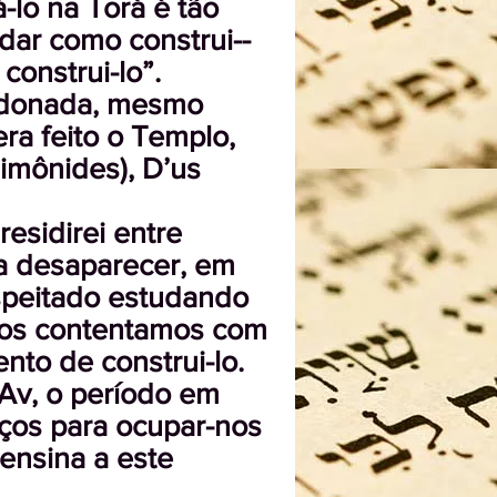
lo na Torá é tão
udar como construi--
construi-lo”.
ndonada, mesmo
ra feito o Templo,
imônides), D’us
esidirei entre
a desaparecer, em
speitado estudando
 nos contentamos com
to de construi-lo.
Av, o período em
rços para ocupar-nos
ensina a este