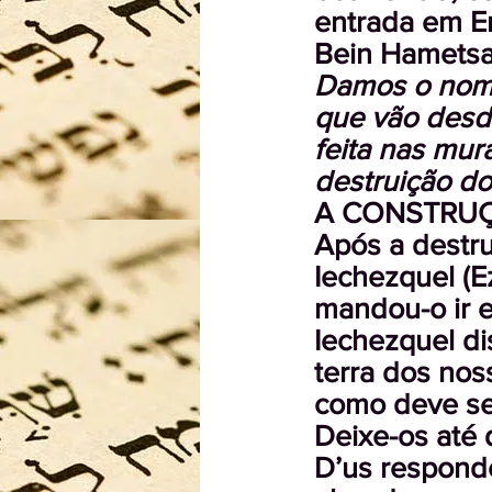
entrada em Er
Bein Hametsa
Damos o nome
que vão desde
feita nas mur
destruição d
A CONSTRUÇ
Após a destru
Iechezquel (E
mandou-o ir e
Iechezquel di
terra dos nos
como deve ser
Deixe-os até q
D’us responde