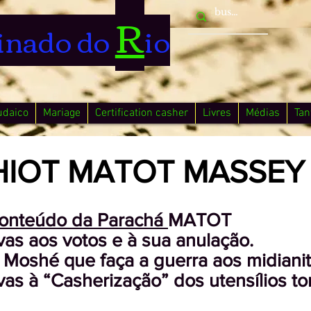
R
inado do
io
udaico
Mariage
Certification casher
Livres
Médias
Tan
HIOT MATOT MASSEY
onteúdo da Parachá
MATOT
tivas aos votos e à sua anulação.
 Moshé que faça a guerra aos midianit
ativas à “Casherização” dos utensílios 