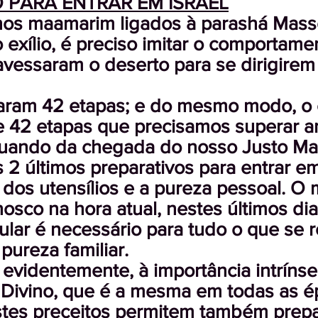
 PARA ENTRAR EM ISRAEL
nos maamarim ligados à parashá Masse
o exílio, é preciso imitar o comportame
ravessaram o deserto para se dirigirem
aram 42 etapas; e do mesmo modo, o e
e 42 etapas que precisamos superar a
 quando da chegada do nosso Justo Ma
 2 últimos preparativos para entrar em
 dos utensílios e a pureza pessoal. 
osco na hora atual, nestes últimos dia
cular é necessário para tudo o que se 
pureza familiar.
 evidentemente, à importância intríns
ivino, que é a mesma em todas as é
stes preceitos permitem também prepa