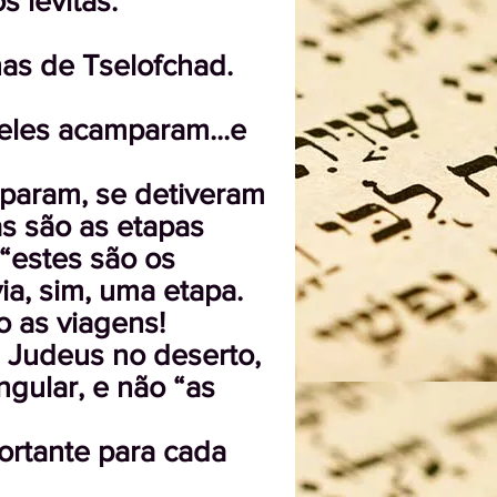
 levitas.
has de Tselofchad.
e eles acamparam...e
mparam, se detiveram
as são as etapas
 “estes são os
a, sim, uma etapa.
 as viagens!
s Judeus no deserto,
ingular, e não “as
ortante para cada