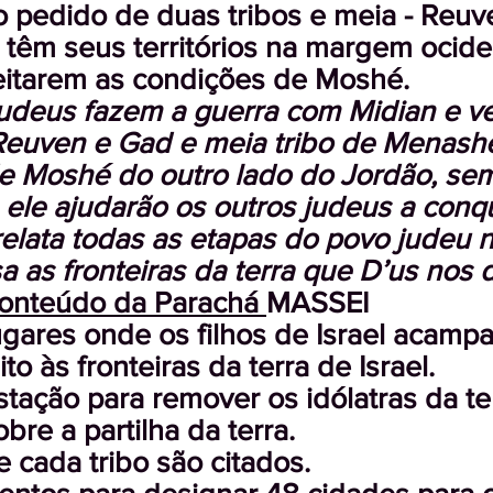
o pedido de duas tribos e meia - Reu
êm seus territórios na margem ocide
eitarem as condições de Moshé.
udeus fazem a guerra com Midian e 
 Reuven e Gad e meia tribo de Menash
e Moshé do outro lado do Jordão, sem 
 ele ajudarão os outros judeus a conqu
relata todas as etapas do povo judeu 
sa as fronteiras da terra que D’us nos 
onteúdo da Parachá
MASSEI
 lugares onde os filhos de Israel acam
o às fronteiras da terra de Israel.
ação para remover os idólatras da ter
obre a partilha da terra.
e cada tribo são citados.