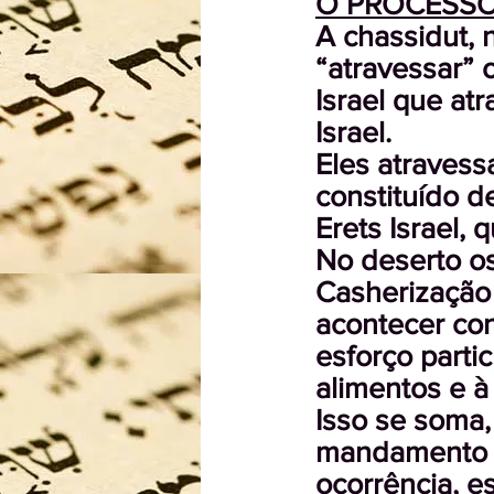
O PROCESSO
A chassidut, 
“atravessar” 
Israel que at
Israel.
Eles atravess
constituído d
Erets Israel,
No deserto os
Casherização
acontecer con
esforço parti
alimentos e à 
Isso se soma,
mandamento D
ocorrência, e