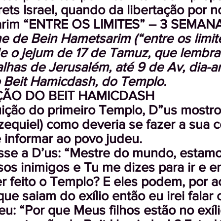
ets Israel, quando da libertação por 
rim “ENTRE OS LIMITES” – 3 SEMANA
 de Bein Hametsarim (“entre os limit
 o jejum de 17 de Tamuz, que lembra 
alhas de Jerusalém, até 9 de Av, dia-a
o Beit Hamicdash, do Templo.
ÃO DO BEIT HAMICDASH
ição do primeiro Templo, D”us mostro
zequiel) como deveria se fazer a sua c
 informar ao povo judeu.
sse a D’us: “Mestre do mundo, estamos
sos inimigos e Tu me dizes para ir e e
 feito o Templo? E eles podem, por ac
ue saiam do exílio então eu irei falar 
u: “Por que Meus filhos estão no exíli