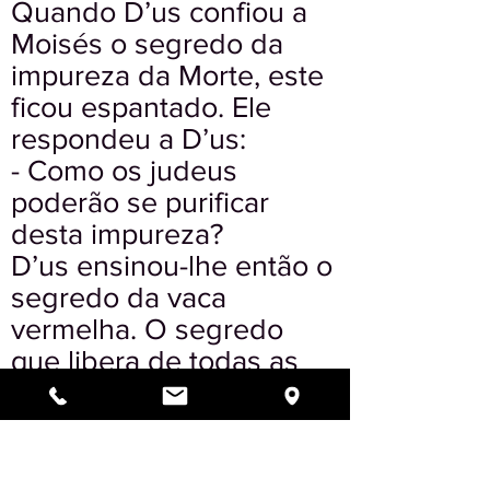
Quando D’us confiou a
Moisés o segredo da
impureza da Morte, este
ficou espantado. Ele
respondeu a D’us:
- Como os judeus
poderão se purificar
desta impureza?
D’us ensinou-lhe então o
segredo da vaca
vermelha. O segredo
que libera de todas as
impurezas.
O decreto da vaca
vermelha constitui o
“decreto da Torá”, o