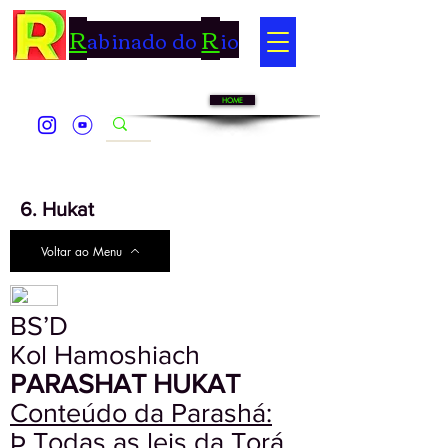
R
R
abinado do
io
HOME
6. Hukat
Voltar ao Menu
BS’D
Kol Hamoshiach
PARASHAT HUKAT
Conteúdo da Parashá:
Þ Todas as leis da Torá