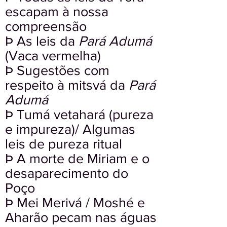
escapam à nossa
compreensão
Þ As leis da
Pará Adumá
(Vaca vermelha)
Þ Sugestões com
respeito à mitsvá da
Pará
Adumá
Þ Tumá vetahará (pureza
e impureza)/ Algumas
leis de pureza ritual
Þ A morte de Miriam e o
desaparecimento do
Poço
Þ Mei Merivá / Moshé e
Aharão pecam nas águas