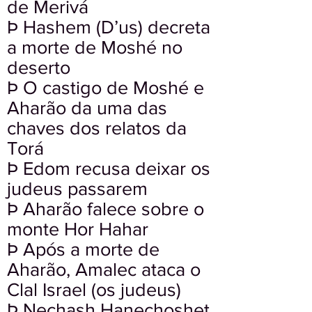
de Merivá
Þ Hashem (D’us) decreta
a morte de Moshé no
deserto
Þ O castigo de Moshé e
Aharão da uma das
chaves dos relatos da
Torá
Þ Edom recusa deixar os
judeus passarem
Þ Aharão falece sobre o
monte Hor Hahar
Þ Após a morte de
Aharão, Amalec ataca o
Clal Israel (os judeus)
Þ Nechash Hanechoshet