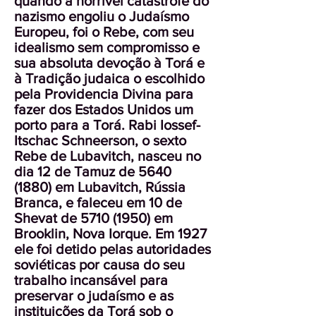
quando a horrível catástrofe do
nazismo engoliu o Judaísmo
Europeu, foi o Rebe, com seu
idealismo sem compromisso e
sua absoluta devoção à Torá e
à Tradição judaica o escolhido
pela Providencia Divina para
fazer dos Estados Unidos um
porto para a Torá. Rabi Iossef-
Itschac Schneerson, o sexto
Rebe de Lubavitch, nasceu no
dia 12 de Tamuz de
5640
(1880)
em Lubavitch, Rússia
Branca, e faleceu em 10 de
Shevat de
5710 (1950)
em
Brooklin, Nova Iorque. Em 1927
ele foi detido pelas autoridades
soviéticas por causa do seu
trabalho incansável para
preservar o judaísmo e as
instituições da Torá sob o