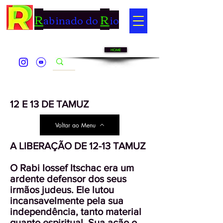
R
R
abinado do
io
HOME
12 E 13 DE TAMUZ
Voltar ao Menu
A LIBERAÇÃO DE 12-13 TAMUZ
O Rabi Iossef Itschac era um
ardente defensor dos seus
irmãos judeus. Ele lutou
incansavelmente pela sua
independência, tanto material
quanto espiritual. Sua ação o