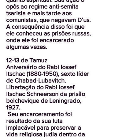
opôs ao regime anti-semita
tsarista e mais tarde aos
comunistas, que negavam D’us.
A consequência disso foi que
ele conheceu as prisões russas,
onde ele foi encarcerado
algumas vezes.
12-13 de Tamuz
Aniversário do Rabi Iossef
Itschac
(1880-1950)
, sexto líder
de Chabad-Lubavitch.
Libertação do Rabi Iossef
Itschac Schneerson da prisão
bolchevique de Leningrado,
1927.
Seu encarceramento foi
resultado da sua luta
implacável para preservar a
vida religiosa judia dentro da