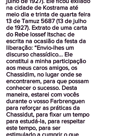
julho de 1927). Ele ficou exilado
na cidade de Kostrama até
meio dia e trinta de quarta feira
13 de Tamuz 5687 (13 de julho
de 1927). Extrato de uma carta
do Rebe Iossef Itschac de
escrita na ocasião da festa da
liberação: “Envio-lhes um
discurso chassídico... Ele
constitui a minha participação
aos meus caros amigos, os
Chassidim, no lugar onde se
encontrarem, para que possam
conhecer o sucesso. Desta
maneira, estarei com vocês
durante o vosso Farbrenguen
para reforçar as práticas da
Chassidut, para fixar um tempo
para estudá-la, para respeitar
este tempo, para ser
estimulado a cumprir o que