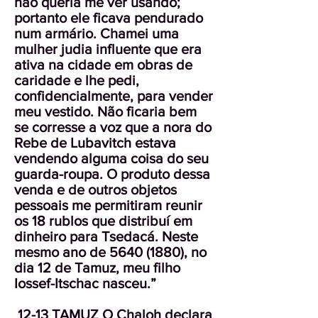
não queria me ver usando;
portanto ele ficava pendurado
num armário. Chamei uma
mulher judia influente que era
ativa na cidade em obras de
caridade e lhe pedi,
confidencialmente, para vender
meu vestido. Não ficaria bem
se corresse a voz que a nora do
Rebe de Lubavitch estava
vendendo alguma coisa do seu
guarda-roupa. O produto dessa
venda e de outros objetos
pessoais me permitiram reunir
os 18 rublos que distribuí em
dinheiro para Tsedacá. Neste
mesmo ano de
5640 (1880)
, no
dia 12 de Tamuz, meu filho
Iossef-Itschac nasceu.”
12-13 TAMUZ O Chaloh declara