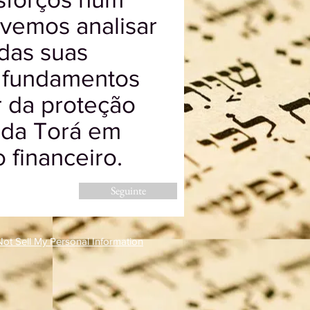
evemos analisar
 das suas
e fundamentos
 da proteção
s da Torá em
 financeiro.
Seguinte
ot Sell My Personal Information