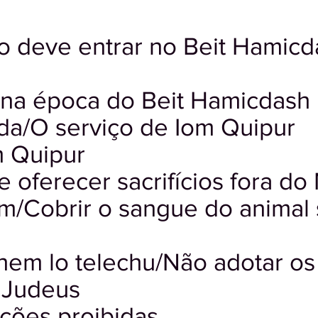
 deve entrar no Beit Hamic
a época do Beit Hamicdash
da/O serviço de Iom Quipur
m Quipur
 oferecer sacrifícios fora do
/Cobrir o sangue do animal 
em lo telechu/Não adotar os
 Judeus
ações proibidas