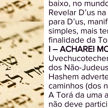
baixo, no mundo
Revelar D’us na
para D’us, manif
simples, mais te
finalidade da To
I – ACHAREI M
Uvechucotechem 
dos Não-Judeu
Hashem adverte o
caminhos (dos nã
A Torá da uma a
não deve partic