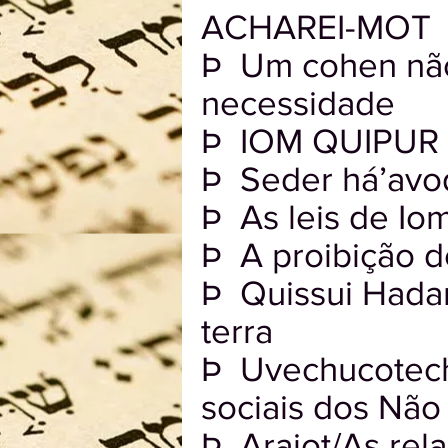
ACHAREI-MOT
Þ Um cohen não
necessidade
Þ IOM QUIPUR n
Þ Seder há’avo
Þ As leis de Io
Þ A proibição de
Þ Quissui Hadam
terra
Þ Uvechucotech
sociais dos Não
Þ Araiot/As rel