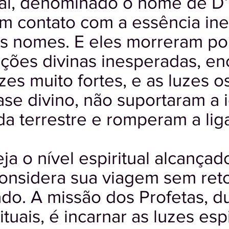
tual, denominado o nome de D
m contato com a essência ine
s nomes. E eles morreram por
ações divinas inesperadas, e
uzes muito fortes, e as luzes 
ase divino, não suportaram a 
da terrestre e romperam a lig
a o nível espiritual alcançado
considera sua viagem sem ret
do. A missão dos Profetas, d
tuais, é incarnar as luzes esp