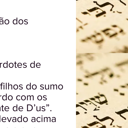
ão dos
erdotes de
 filhos do sumo
ordo com os
te de D’us”.
elevado acima