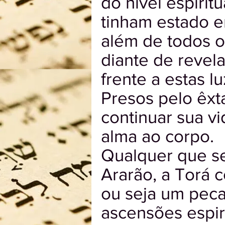
do nível espiri
tinham estado e
além de todos o
diante de revel
frente a estas l
Presos pelo êxt
continuar sua vi
alma ao corpo.
Qualquer que sej
Ararão, a Torá 
ou seja um peca
ascensões espiri