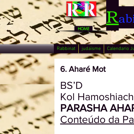
R
ab
HOME
Rabbinat
judaïsme
Calendario J
6. Aharé Mot
BS’D
Kol Hamoshiach
PARASHA AHA
Conteúdo da Pa