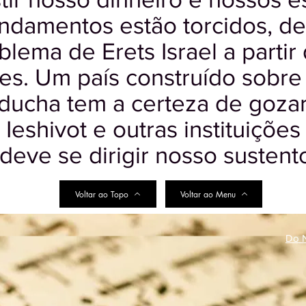
undamentos estão torcidos, d
blema de Erets Israel a partir
zes. Um país construído sobr
ducha tem a certeza de gozar
s Ieshivot e outras instituiçõe
 deve se dirigir nosso sustento
Voltar ao Topo
Voltar ao Menu
Do N