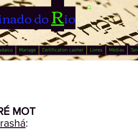
R
inado do
io
udaico
Mariage
Certification casher
Livres
Médias
Tan
RÉ MOT
rashá
: