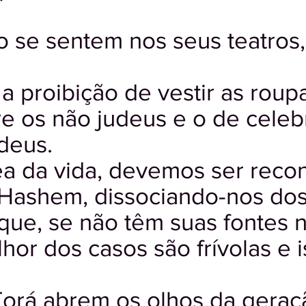
 se sentem nos seus teatros, 
i a proibição de vestir as rou
re os não judeus e o de celeb
deus.
a da vida, devemos ser reco
 Hashem, dissociando-nos dos 
que, se não têm suas fontes n
lhor dos casos são frívolas e 
Torá abrem os olhos da geraçã