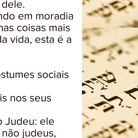
 dele.
undo em moradia
 nas coisas mais
a vida, esta é a
stumes sociais
is nos seus
 Judeu: ele
 não judeus,