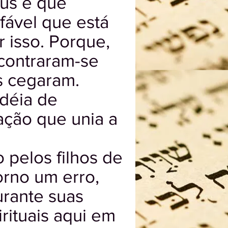
’us e que
fável que está
 isso. Porque,
ncontraram-se
os cegaram.
idéia de
ação que unia a
 pelos filhos de
orno um erro,
urante suas
irituais aqui em