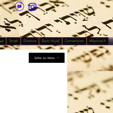
ya
Torah
Divorce
Bain rituel
Conversion
Mashiach
Voltar ao Menu