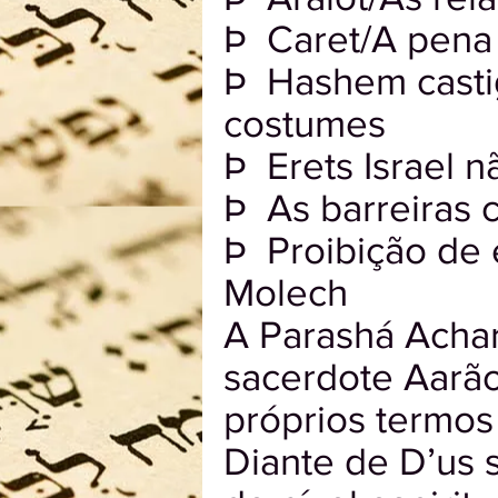
Þ Caret/A pena
Þ Hashem casti
costumes
Þ Erets Israel 
Þ As barreiras 
Þ Proibição de 
Molech
A Parashá Achar
sacerdote Aarão
próprios termos
Diante de D’us 