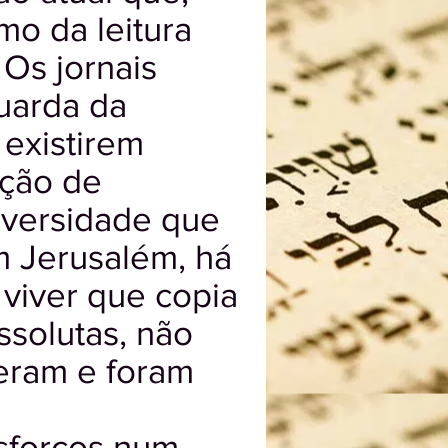
mo da leitura
 Os jornais
guarda da
 existirem
ação de
niversidade que
m Jerusalém, há
viver que copia
ssolutas, não
veram e foram
esforços num