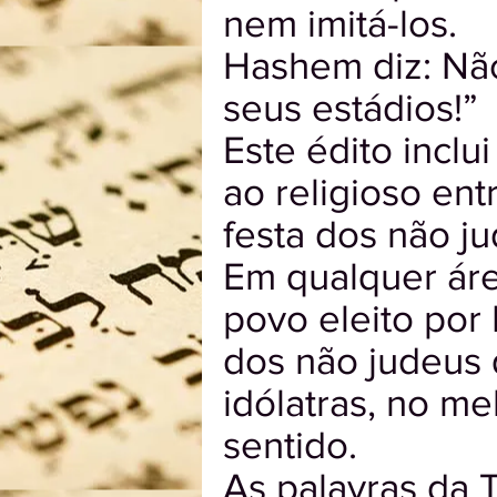
nem imitá-los.
Hashem diz: Não
seus estádios!”
Este édito inclu
ao religioso ent
festa dos não ju
Em qualquer áre
povo eleito por
dos não judeus 
idólatras, no me
sentido.
As palavras da 