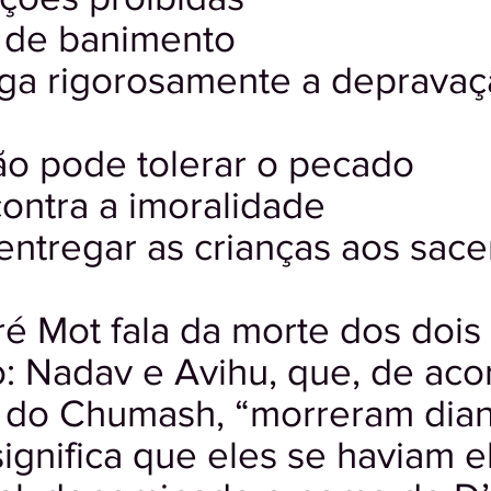
 de banimento
ga rigorosamente a depravaç
não pode tolerar o pecado
contra a imoralidade
entregar as crianças aos sac
é Mot fala da morte dos dois
: Nadav e Avihu, que, de ac
 do Chumash, “morreram dian
significa que eles se haviam 