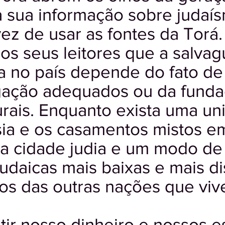
ra sua informação sobre judaís
ez de usar as fontes da Torá.
aos seus leitores que a salva
a no país depende do fato de
igação adequados ou da fund
turais. Enquanto exista uma u
ia e os casamentos mistos e
 cidade judia e um modo de 
judaicas mais baixas e mais di
os das outras nações que vi
tir nosso dinheiro e nossos 