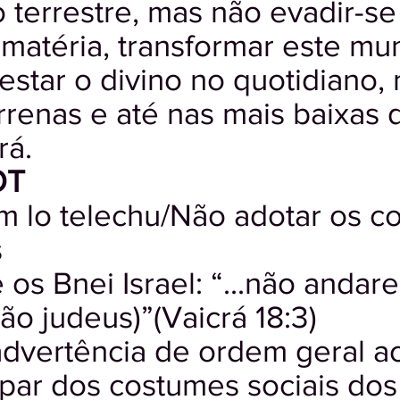
 terrestre, mas não evadir-se
 matéria, transformar este m
estar o divino no quotidiano,
rrenas e até nas mais baixas d
rá.
OT
lo telechu/Não adotar os co
s
s Bnei Israel: “...não andare
o judeus)”(Vaicrá 18:3)
dvertência de ordem geral ao
ipar dos costumes sociais dos