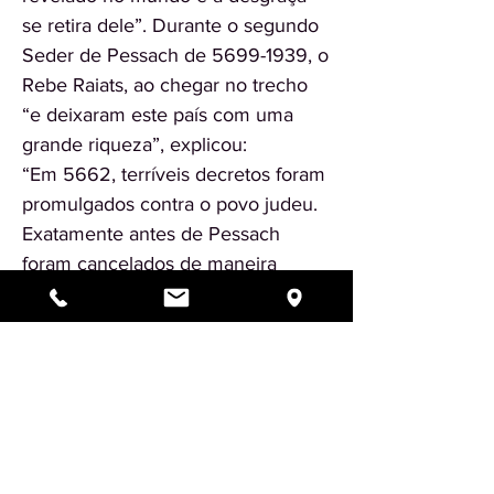
se retira dele”. Durante o segundo
Seder de Pessach de
5699-1939
, o
Rebe Raiats, ao chegar no trecho
“e deixaram este país com uma
grande riqueza”, explicou:
“Em 5662, terríveis decretos foram
promulgados contra o povo judeu.
Exatamente antes de Pessach
foram cancelados de maneira
milagrosa”.
Posteriormente a Rabanit Chana
revelou algumas das instruções
transmitidas pelo Rebe Rashab. Ele
pediu que lhe lavassem as mãos
todo dia de manhã e que lhe
fizessem vestir uma Quipa e um