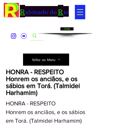
R
R
abinado do
io
HOME
Voltar ao Menu
HONRA - RESPEITO
Honrem os anciãos, e os
sábios em Torá. (Talmidei
Harhamim)
HONRA - RESPEITO
Honrem os anciãos, e os sábios
em Torá. (Talmidei Harhamim)