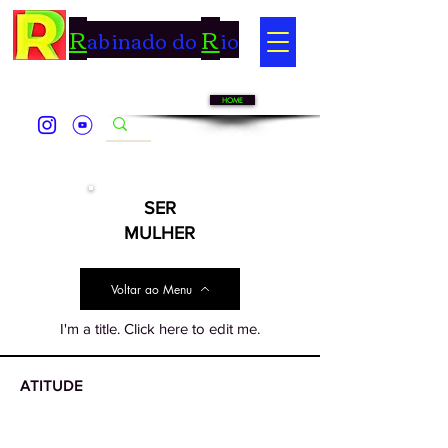
R
R
abinado do
io
HOME
SER
MULHER
Voltar ao Menu
I'm a title. ​Click here to edit me.
ATITUDE