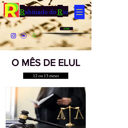
R
R
abinado do
io
HOME
O MÊS DE ELUL
12 ou 13 meses