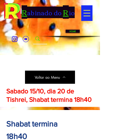
R
R
abinado do
io
HOME
< Back
Voltar ao Menu
Sabado 15/10, dia 20 de
Tishrei, Shabat termina 18h40
Shabat termina
18h40