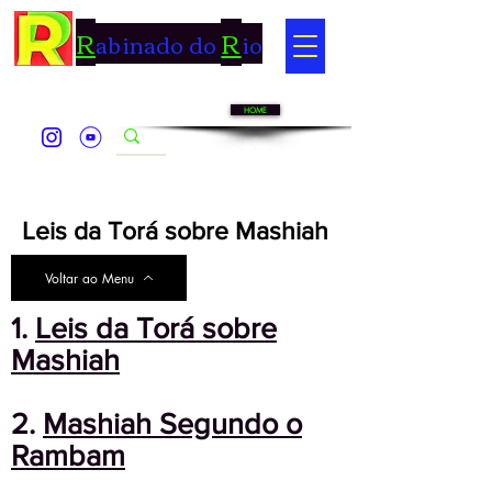
R
R
abinado do
io
HOME
Leis da Torá sobre Mashiah
Voltar ao Menu
1.
Leis da Torá sobre
Mashiah
2.
Mashiah Segundo o
Rambam