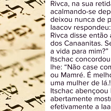
Rivca, na sua reti
acalmando-se depo
deixou nunca de p
Iaacov respondeu: 
Rivca disse então 
dos Canaanitas. S
a vida para mim?”
Itschac concordou
lhe: “Não case co
ou Mamré. É melho
uma mulher de lá.!
Itschac abençoou 
abertamente mostr
efetivamente a Ia