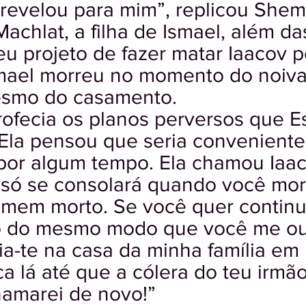
elou para mim”, replicou Shem
achlat, a filha de Ismael, além d
seu projeto de fazer matar Iaacov 
smael morreu no momento do noiv
mesmo do casamento.
rofecia os planos perversos que E
 Ela pensou que seria conveniente
por algum tempo. Ela chamou Iaaco
 só se consolará quando você mor
mem morto. Se você quer continua
o do mesmo modo que você me ouv
ia-te na casa da minha família e
ca lá até que a cólera do teu irmão
amarei de novo!”