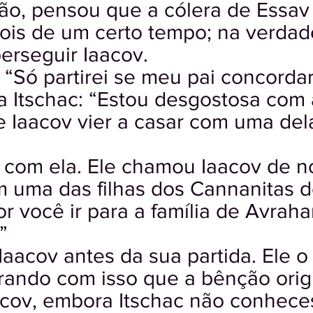
dão, pensou que a cólera de Essav
is de um certo tempo; na verdad
erseguir Iaacov.
“Só partirei se meu pai concordar
a Itschac: “Estou desgostosa com a
e Iaacov vier a casar com uma del
 com ela. Ele chamou Iaacov de 
m uma das filhas dos Cannanitas d
r você ir para a família de Avrah
”
Iaacov antes da sua partida. Ele 
ando com isso que a bênção orig
acov, embora Itschac não conhece