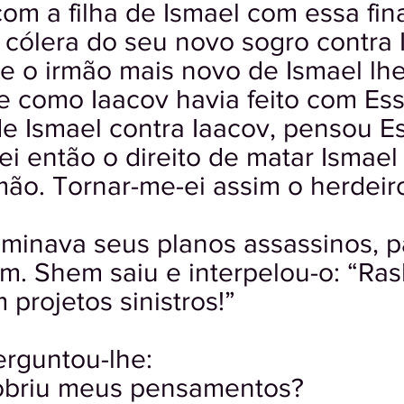
com a filha de Ismael com essa fin
 cólera do seu novo sogro contra 
e o irmão mais novo de Ismael lh
e como Iaacov havia feito com Es
de Ismael contra Iaacov, pensou E
ei então o direito de matar Ismael
ão. Tornar-me-ei assim o herdeir
minava seus planos assassinos, p
. Shem saiu e interpelou-o: “Ras
 projetos sinistros!”
erguntou-lhe:
obriu meus pensamentos?