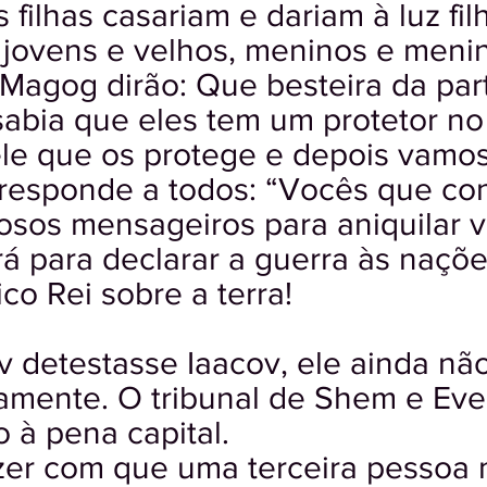
filhas casariam e dariam à luz fi
, jovens e velhos, meninos e meni
e Magog dirão: Que besteira da pa
sabia que eles tem um protetor n
le que os protege e depois vamos 
responde a todos: “Vocês que con
sos mensageiros para aniquilar v
 para declarar a guerra às naçõe
o Rei sobre a terra!
v detestasse Iaacov, ele ainda nã
tamente. O tribunal de Shem e Ev
 à pena capital.
zer com que uma terceira pessoa 