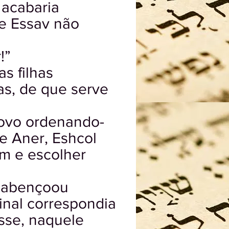
 acabaria
e Essav não
!”
s filhas
as, de que serve
novo ordenando-
e Aner, Eshcol
am e escolher
o abençoou
inal correspondia
sse, naquele