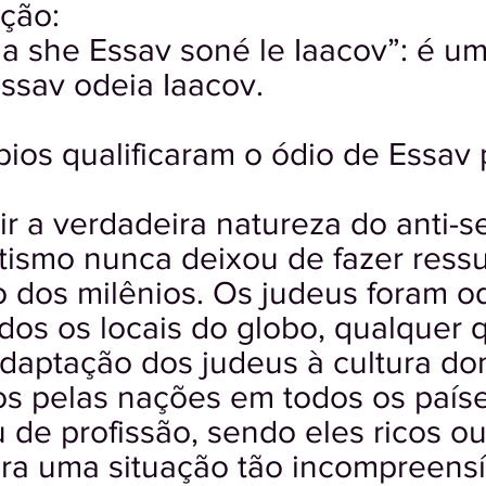
ação:
a she Essav soné le Iaacov”: é um
ssav odeia Iaacov.
ios qualificaram o ódio de Essav 
ir a verdadeira natureza do anti-
tismo nunca deixou de fazer ressu
o dos milênios. Os judeus foram 
dos os locais do globo, qualquer 
adaptação dos judeus à cultura do
s pelas nações em todos os paíse
u de profissão, sendo eles ricos o
ra uma situação tão incompreensí