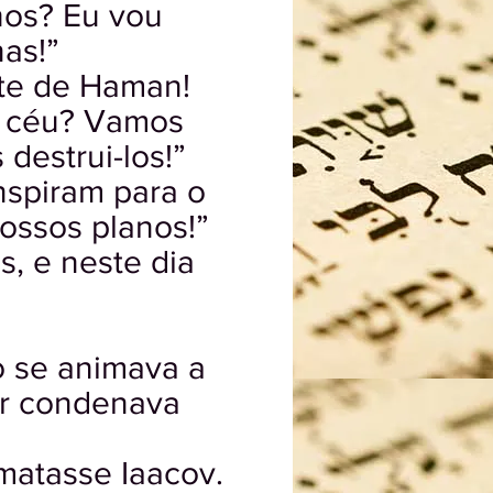
lhos? Eu vou
nas!”
rte de Haman!
o céu? Vamos
destrui-los!”
spiram para o
ossos planos!”
s, e neste dia
o se animava a
er condenava
matasse Iaacov.