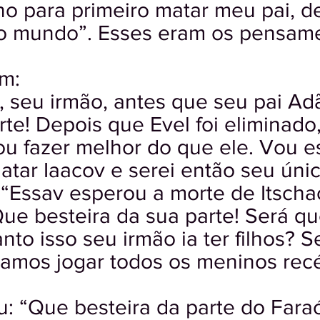
no para primeiro matar meu pai, d
o mundo”. Esses eram os pensame
m:
l, seu irmão, antes que seu pai A
rte! Depois que Evel foi eliminad
vou fazer melhor do que ele. Vou 
tar Iaacov e serei então seu únic
 “Essav esperou a morte de Itscha
ue besteira da sua parte! Será qu
to isso seu irmão ia ter filhos? 
 vamos jogar todos os meninos re
: “Que besteira da parte do Fara