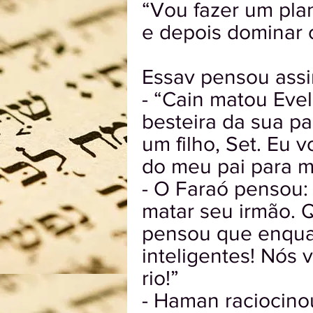
“Vou fazer um pla
e depois dominar 
Essav pensou assi
- “Cain matou Eve
besteira da sua pa
um filho, Set. Eu 
do meu pai para ma
- O Faraó pensou:
matar seu irmão. Q
pensou que enquan
inteligentes! Nós
rio!”
- Haman raciocinou