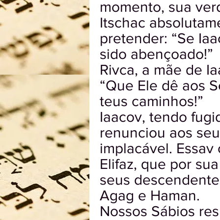
momento, sua ver
Itschac absolutam
pretender: “Se Iaa
sido abençoado!”
Rivca, a mãe de Ia
“Que Ele dê aos S
teus caminhos!”
Iaacov, tendo fugi
renunciou aos seu
implacável. Essav 
Elifaz, que por su
seus descendentes
Agag e Haman.
Nossos Sábios res