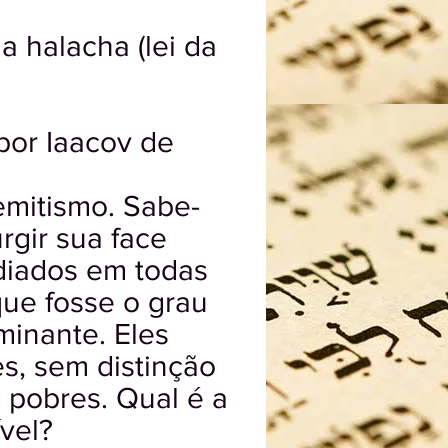
a halacha (lei da
por Iaacov de
semitismo. Sabe-
rgir sua face
odiados em todas
que fosse o grau
minante. Eles
s, sem distinção
u pobres. Qual é a
vel?