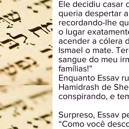
Ele decidiu casar 
queria despertar a
recordando-lhe qu
o lugar exatament
acender a cólera 
Ismael o mate. Ter
sangue do meu irm
famílias!”
Enquanto Essav ru
Hamidrash de Shem
conspirando, e tem
Surpreso, Essav p
“Como você desc