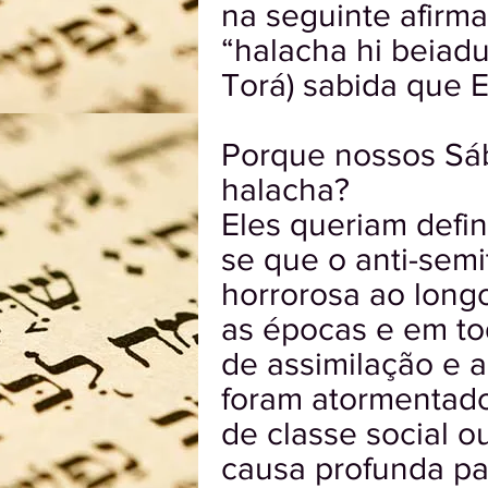
na seguinte afirm
“halacha hi beiadu
Torá) sabida que E
Porque nossos Sáb
halacha?
Eles queriam defin
se que o anti-semi
horrorosa ao long
as épocas e em to
de assimilação e 
foram atormentado
de classe social o
causa profunda pa