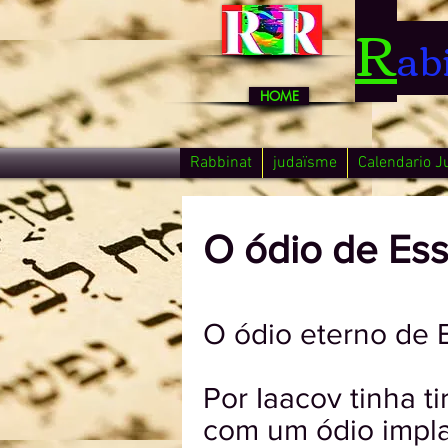
R
ab
HOME
Rabbinat
judaïsme
Calendario J
O ódio de Es
O ódio eterno de 
Por Iaacov tinha t
com um ódio impla