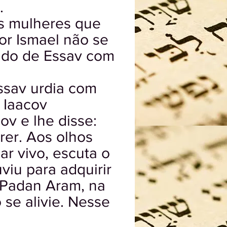
.
as mulheres que
por Ismael não se
ado de Essav com
ssav urdia com
 Iaacov
v e lhe disse:
rer. Aos olhos
r vivo, escuta o
iu para adquirir
m Padan Aram, na
 se alivie. Nesse