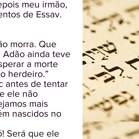
epois meu irmão,
ntos de Essav.
dão morra. Que
o, Adão ainda teve
esperar a morte
o herdeiro.”
c antes de tentar
e ele não
Sejamos mais
cém nascidos no
ó! Será que ele