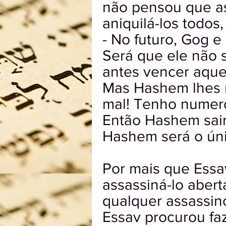
não pensou que as 
aniquilá-los todos
- No futuro, Gog 
Será que ele não 
antes vencer aque
Mas Hashem lhes 
mal! Tenho numero
Então Hashem sairá
Hashem será o únic
Por mais que Essa
assassiná-lo aber
qualquer assassino
Essav procurou fa