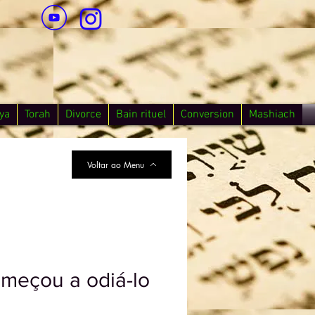
ya
Torah
Divorce
Bain rituel
Conversion
Mashiach
Voltar ao Menu
omeçou a odiá-lo