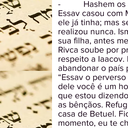
- Hashem os rev
Essav casou com M
ele já tinha; mas 
realizou nunca. I
sua filha, antes 
Rivca soube por p
respeito a Iaacov.
abandonar o país 
“Essav o perverso
dele você é um ho
que estou dizend
as bênçãos. Refug
casa de Betuel. Fi
momento, eu te ch