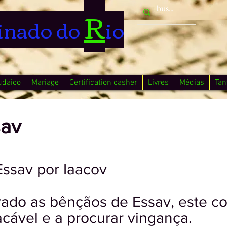
R
inado do
io
udaico
Mariage
Certification casher
Livres
Médias
Tan
sav
Essav por Iaacov
irado as bênçãos de Essav, este c
cável e a procurar vingança.