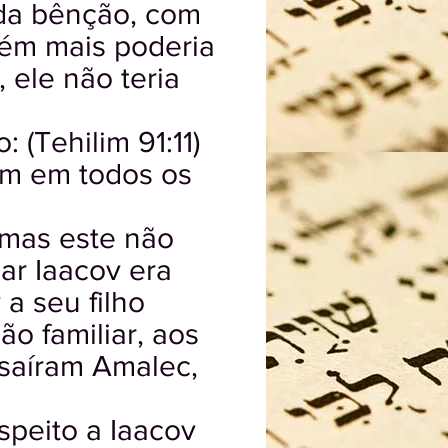
da bênção, com
uém mais poderia
 ele não teria
(Tehilim 91:11)
em em todos os
 mas este não
ar Iaacov era
a seu filho
ão familiar, aos
saíram Amalec,
speito a Iaacov