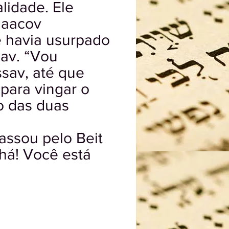
alidade. Ele
Iaacov
e havia usurpado
sav. “Vou
ssav, até que
 para vingar o
o das duas
assou pelo Beit
há! Você está