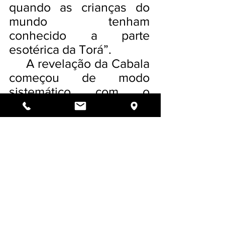
quando as crianças do
mundo tenham
conhecido a parte
esotérica da Torá”.
A revelação da Cabala
começou de modo
sistemático com o
ensinamento do Ari Zal,
Rabi Itschac Luria de
Tsfat. Este explicou que
daquele momento em
diante seria “uma mitsvá
ensinar esta sabedoria”.
Ele foi o primeiro a ter
uma escola, e apesar da
sua vida ter sido curta,