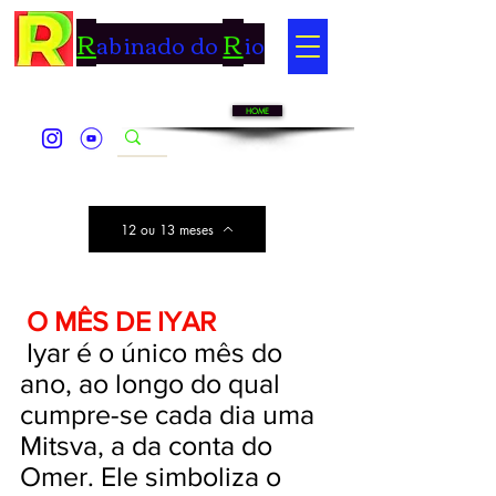
R
R
abinado do
io
HOME
12 ou 13 meses
O MÊS DE IYAR
Iyar é o único mês do
ano, ao longo do qual
cumpre-se cada dia uma
Mitsva, a da conta do
Omer. Ele simboliza o