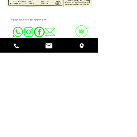
Do Not Sell My Personal Information
הרב הראשי ואב''ד ריא דע זשאניר
Copyright © RABINADO DO RIO DE JANEIRO