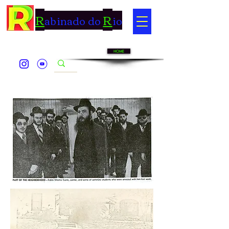
R
R
abinado do
io
HOME