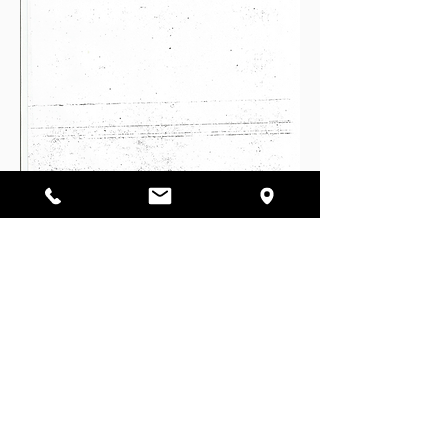
Decisão jurídica da Corte
Rabinica do Comitê Central dos
Rabinos Lubavitch dos EUA e do
Canada, ao senhor Y. B. Goldman
PSAK DIN, COMO ADVERTÊNCIA
FORMAL PARA O RABINO
GOLDMAN E OUTROS NÃO SE
INTROMETER NOS SERVIÇOS