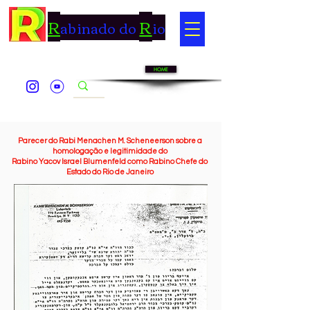
R
R
abinado do
io
HOME
Parecer do Rabi Menachen M. Scheneerson sobre a
homologação e legitimidade do
Rabino Yacov Israel Blumenfeld como Rabino Chefe do
Estado do Rio de Janeiro