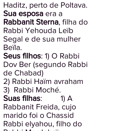
Haditz, perto de Poltava.
Sua esposa
era a
Rabbanit Sterna
, filha do
Rabbi Yehouda Leïb
Segal e de sua mulher
Beïla.
Seus filhos
: 1) O Rabbi
Dov Ber (segundo Rabbi
de Chabad)
2) Rabbi Haïm avraham
3) Rabbi Moché.
Suas filhas
: 1) A
Rabbanit Freida, cujo
marido foi o Chassid
Rabbi elyahou, filho do