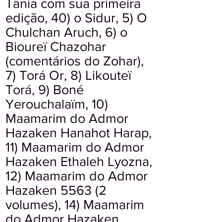
Tânia com sua primeira
edição, 40) o Sidur, 5) O
Chulchan Aruch, 6) o
Bioureï Chazohar
(comentários do Zohar),
7) Torá Or, 8) Likouteï
Torá, 9) Boné
Yerouchalaïm, 10)
Maamarim do Admor
Hazaken Hanahot Harap,
11) Maamarim do Admor
Hazaken Ethaleh Lyozna,
12) Maamarim do Admor
Hazaken 5563 (2
volumes), 14) Maamarim
do Admor Hazaken