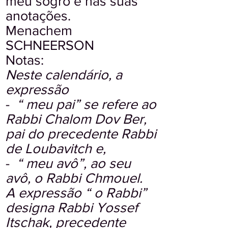
meu sogro e nas suas
anotações.
Menachem
SCHNEERSON
Notas:
Neste calendário, a
expressão
-
“ meu pai” se refere ao
Rabbi Chalom Dov Ber,
pai do precedente Rabbi
de Loubavitch e,
-
“ meu avô”, ao seu
avô, o Rabbi Chmouel.
A expressão “ o Rabbi”
designa Rabbi Yossef
Itschak, precedente