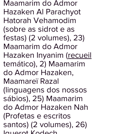
Maamarim do Admor
Hazaken Al Parachyot
Hatorah Vehamodim
(sobre as sidrot e as
festas) (2 volumes), 23)
Maamarim do Admor
Hazaken Inyanim (
recueil
temático), 2) Maamarim
do Admor Hazaken,
Maamareï Razal
(linguagens dos nossos
sábios), 25) Maamarim
do Admor Hazaken Nah
(Profetas e escritos
santos) (2 volumes), 26)
Iguerot Kodech