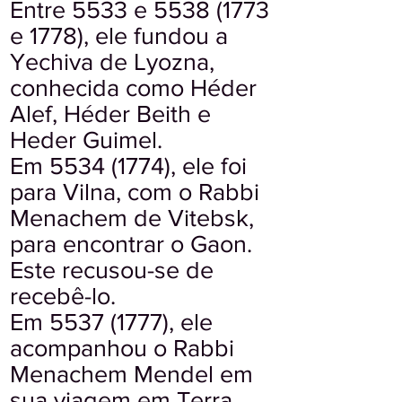
Entre 5533 e
5538 (1773
e 1778), ele fundou a
Yechiva de Lyozna,
conhecida como Héder
Alef, Héder Beith e
Heder Guimel.
Em
5534 (1774)
, ele foi
para Vilna, com o Rabbi
Menachem de Vitebsk,
para encontrar o Gaon.
Este recusou-se de
recebê-lo.
Em
5537 (1777)
, ele
acompanhou o Rabbi
Menachem Mendel em
sua viagem em Terra