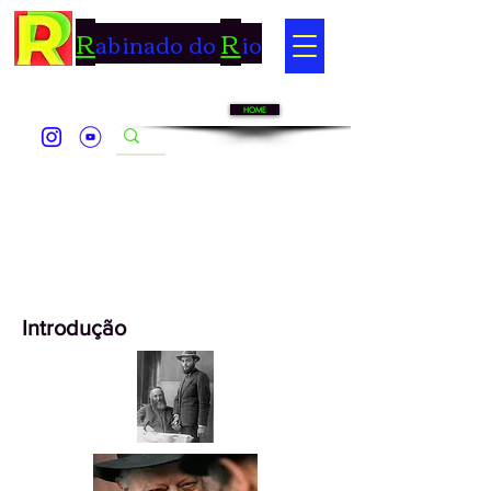
R
R
abinado do
io
HOME
Introdução