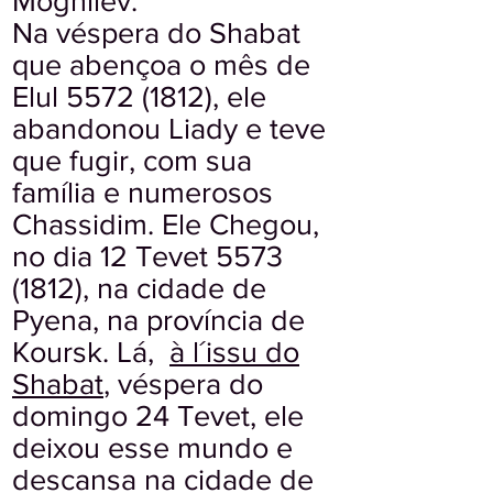
Moghilev.
Na véspera do Shabat
que abençoa o mês de
Elul
5572 (1812)
, ele
abandonou Liady e teve
que fugir, com sua
família e numerosos
Chassidim. Ele Chegou,
no dia 12 Tevet
5573
(1812)
, na cidade de
Pyena, na província de
Koursk. Lá,
à l´issu do
Shabat
, véspera do
domingo 24 Tevet, ele
deixou esse mundo e
descansa na cidade de