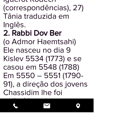
(correspondências), 27)
Tânia traduzida em
Inglês.
2. Rabbi Dov Ber
(o Admor Haemtsahi)
Ele nasceu no dia 9
Kislev
5534 (1773)
e se
casou em
5548 (1788)
Em 5550 –
5551 (1790-
91)
, a direção dos jovens
Chassidim lhe foi
atribuída.
Em
5573 (1813)
, no mês
de Tevet, ele se tornou o
Rabbi. No 18 elul, ele se