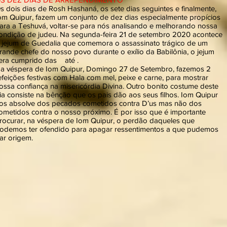
s dois dias de Rosh Hashaná, os sete dias seguintes e finalmente,
om Quipur, fazem um conjunto de dez dias especialmente propícios
ara a Teshuvá, voltar-se para nós analisando e melhorando nossa
ondição de judeu. Na segunda-feira 21 de setembro 2020 acontece
 jejum de Guedalia que comemora o assassinato trágico de um
rande chefe do nosso povo durante o exílio da Babilônia, o jejum
era cumprido das até .
a véspera de Iom Quipur, Domingo 27 de Setembro, fazemos 2
efeições festivas com Hala com mel, peixe e carne, para mostrar
ossa confiança na misericórdia Divina. Outro bonito costume deste
ia consiste na bênção que os pais dão aos seus filhos. Iom Quipur
os absolve dos pecados cometidos contra D’us mas não dos
ometidos contra o nosso próximo. É por isso que é importante
rocurar, na véspera de Iom Quipur, o perdão daqueles que
odemos ter ofendido para apagar ressentimentos a que pudemos
ar origem.