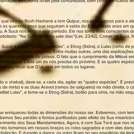
oclamação do Chemá Israel pela comunidade, bem como de outros ver
 que vão de Rosh Hashaná a Iom Quipur, nos preparamos para a aleg
te os quarenta anos que seguiram à saída do Egito, esses anos em q
u. A Sucá nos lembra este período. Ela nos torna mais conscientes 
licitado: “Na Sucá residirás sete dias”(Lev. 23:42). Comer na Sucá, f
 Sucot é a das “Quatro espécies”, o Etrog (Sidra), o Lulav (ramo de 
 que unimos e que agitamos. Entre muitas outras, uma das explicaçõ
 certa categoria de judeus. O fato que o cumprimento da Mitsvá ex
 como povo. Cada um de nós precisa do próximo. E as quatro espéci
por significar que D’us está em todos os lugares.
o o shabat), deve-se, a cada dia, agitar as “quatro espécies”. É prec
de mirto) e as duas Aravot (ramos de salgueiro) na mão direita, o ca
tilat Lulav”, e toma-se o Etrog (Sidra), botão para cima, na mão esqu
ue enriqueceu todas as dimensões do nosso ser. Estivemos, com tem
ebemos Seu perdão e fomos purificados pelo efeito da Sua misericór
mprimento dos Seus Mandamentos. Agora, é com Sua Torá que nos r
uando tomamos em nossos braços os rolos sagrados e com eles dança
stinção. E durante a dança, os rolos ficam no seu envoltório de tecid