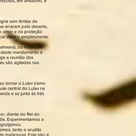
sículos, em uníssono, e
ria sem limites de
ue erraram pelo deserto,
do amor e da proteção
icar dentro simplesmente:
palmeira), os Hadassim
es deste mandamento é
ige a reunião das
es são agitadas nas
iso tomar o Lulav (ramo
ule central do Lulav na
erda e se junta às três
or, diante do Rei do
dia. Experimentamos a
egozijamos.
mos, tanto o erudito
o tradicional. Este não é