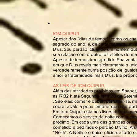
IOM QUIPUR
Apesar dos “dias de temor”, como os cham
sagrado do ano, é, de certa maneira, um
D’us, Seu perdão. Quando um homem outo
sua relação com o outro, os efeitos do m
Apesar de termos transgredido Sua vontad
em que D’us revela mais claramente a uni
verdadeiramente numa posição de igualda
amor e fraternidade, mais D’us, Ele própri
AS LEIS DE IOM QUIPUR
Além das atividades proibidas em Shabat
as 17:32 h até Segunda-feira 28 de Setem
. São elas: comer e beber; perfumar-se, m
couro, e vale a pena lembrar que não pod
Em Iom Quipur estamos livres de qualquer
Começamos o serviço da noite com o cant
próximo. Em cada uma das grandes oraçõe
cometido e pedimos o perdão Divino. A úl
“Neilá”. A Neilá é o único ofício de tod