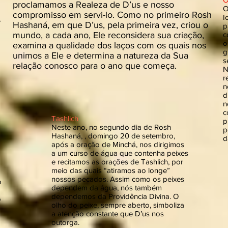
proclamamos a Realeza de D’us e nosso
O
compromisso em servi-lo. Como no primeiro Rosh
I
,
Hashaná, em que D’us, pela primeira vez, criou o
p
mundo, a cada ano, Ele reconsidera sua criação,
c
o
examina a qualidade dos laços com os quais nos
g
unimos a Ele e determina a natureza da Sua
s
relação conosco para o ano que começa.
N
r
n
d
n
c
Tashlich
p
Neste ano, no segundo dia de Rosh
p
Hashaná, , domingo 20 de setembro,
d
após a oração de Minchá, nos dirigimos
a um curso de água que contenha peixes
e recitamos as orações de Tashlich, por
meio das quais “atiramos ao longe”
nossos pecados. Assim como os peixes
o
dependem da água, nós também
dependemos da Providência Divina. O
o
olho do peixe, sempre aberto, simboliza
a atenção constante que D’us nos
outorga.