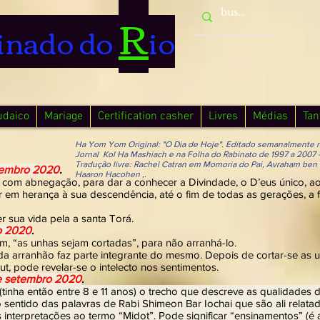
R
inado do
io
udaico
Mariage
Certification casher
Livres
Médias
Tan
Ha Yom Yom Original: "O Dia de Hoje". Editado semanalmente 
Jornal Kol Ha Mashiach e na Folha do Rabinato de 1997 a 2007 
Tradução livre: Rachel Catran em Momoria do Pai, Avraham ben
etembro 2020
.
Haaron Hacohen ,.
, com abnegação, para dar a conhecer a Divindade, o D’eus único, a
r em herança à sua descendência, até o fim de todas as gerações, a 
r sua vida pela a santa Torá.
o 2020
.
ém, “as unhas sejam cortadas”, para não arranhá-lo.
da arranhão faz parte integrante do mesmo. Depois de cortar-se as 
, pode revelar-se o intelecto nos sentimentos.
 setembro 2020
.
inha então entre 8 e 11 anos) o trecho que descreve as qualidades 
 sentido das palavras de Rabi Shimeon Bar Iochai que são ali relatad
nterpretações ao termo “Midot”. Pode significar “ensinamentos” (é 