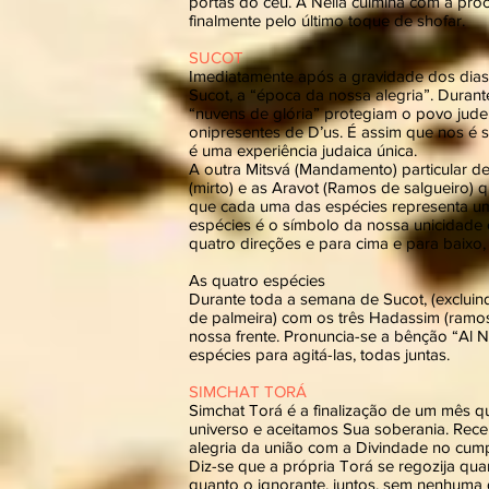
portas do céu. A Neilá culmina com a pr
finalmente pelo último toque de shofar.
SUCOT
Imediatamente após a gravidade dos dias
Sucot, a “época da nossa alegria”. Duran
“nuvens de glória” protegiam o povo jude
onipresentes de D’us. É assim que nos é so
é uma experiência judaica única.
A outra Mitsvá (Mandamento) particular de
(mirto) e as Aravot (Ramos de salgueiro)
que cada uma das espécies representa uma
espécies é o símbolo da nossa unicidade
quatro direções e para cima e para baixo, 
As quatro espécies
Durante toda a semana de Sucot, (excluind
de palmeira) com os três Hadassim (ramos 
nossa frente. Pronuncia-se a bênção “Al Ne
espécies para agitá-las, todas juntas.
SIMCHAT TORÁ
Simchat Torá é a finalização de um mês q
universo e aceitamos Sua soberania. Rec
alegria da união com a Divindade no cu
Diz-se que a própria Torá se regozija q
quanto o ignorante, juntos, sem nenhuma di