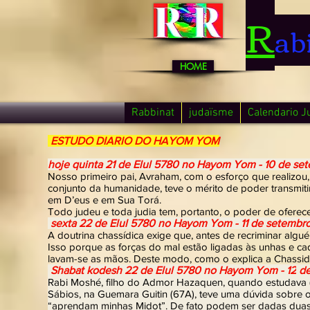
R
ab
HOME
Rabbinat
judaïsme
Calendario J
ESTUDO DIARIO DO HAYOM YOM
hoje quinta 21 de Elul 5780 no Hayom Yom - 10 de s
Nosso primeiro pai, Avraham, com o esforço que realizou
conjunto da humanidade, teve o mérito de poder transmiti
em D’eus e em Sua Torá.
Todo judeu e toda judia tem, portanto, o poder de oferece
sexta 22
de Elul 5780 no Hayom Yom - 11
de setembr
A doutrina chassídica exige que, antes de recriminar algu
Isso porque as forças do mal estão ligadas às unhas e ca
lavam-se as mãos. Deste modo, como o explica a Chassidut
Shabat kodesh 22
de Elul 5780 no Hayom Yom - 12
de
Rabi Moshé, filho do Admor Hazaquen, quando estudava (t
Sábios, na Guemara Guitin (67A), teve uma dúvida sobre o
“aprendam minhas Midot”. De fato podem ser dadas duas i