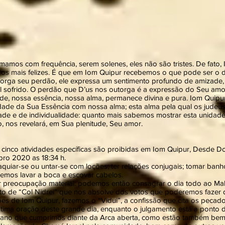
amos com frequência, serem solenes, eles não são tristes. De fato, 
 dos mais felizes. É que em Iom Quipur recebemos o que pode ser o
rga seu perdão, ele expressa um sentimento profundo de amizade,
al sofrido. O perdão que D’us nos outorga é a expressão do Seu amor
e, nossa essência, nossa alma, permanece divina e pura. Iom Quipur
dade da Sua Essência com nossa alma; esta alma pela qual os judeu
de e de individualidade: quanto mais sabemos mostrar esta unidade
o, nos revelará, em Sua plenitude, Seu amor.
, cinco atividades específicas são proibidas em Iom Quipur, Desde
bro 2020 as 18:34 h.
aquiar-se ou untar-se com loções; ter relações conjugais; tomar ban
emos lavar a boca e escovar cabelos.
 preocupação material: podemos então consagrar o dia todo ao Mahz
o de “Col Nidrei” que nos absolve dos votos que poderemos fazer 
s de Iom Quipur, fazemos o “Vidui”, a confissão que cita os peca
tima oração deste grande dia, enquanto o julgamento está a ponto 
o o ano que cumprimos diante da Arca aberta, como estão também bem 