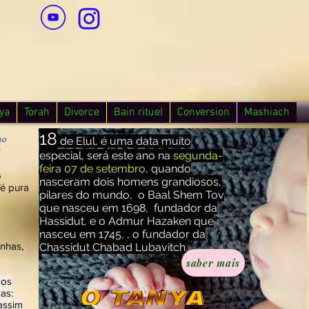
ya
Torah
Divorce
Bain rituel
Conversion
Mashiach
18
no
de Elul, é uma data muito
-
especial, será este ano na
segunda-
feira 07 de setembro,
quando
o
nasceram dois homens grandiosos,
fé pura
pilares do mundo, o Baal Shem Tov
que nasceu em 1698, fundador da
Hassidut, e o Admur Hazaken que
nasceu em 1745, , o fundador da
unhas,
Chassidut Chabad Lubavitch.
saber mais
dos
as:
assim