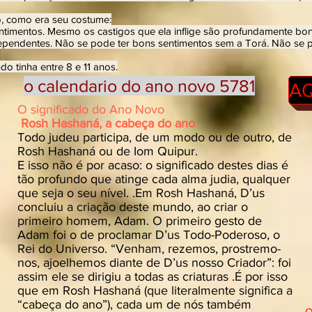
, como era seu costume:
timentos. Mesmo os castigos que ela inflige são profundamente bo
rdependentes. Não se pode ter bons sentimentos sem a Torá. Não se 
 tinha entre 8 e 11 anos.
o calendario do ano novo 5781
AQ
O significado do Ano Novo
Rosh Hashaná, a cabeça do ano
Todo judeu participa, de um modo ou de outro, de
Rosh Hashaná ou de Iom Quipur.
E isso não é por acaso: o significado destes dias é
tão profundo que atinge cada alma judia, qualquer
que seja o seu nível. .Em Rosh Hashaná, D’us
concluiu a criação deste mundo, ao criar o
primeiro homem, Adam. O primeiro gesto de
Adam foi o de proclamar D’us Todo-Poderoso, o
Rei do Universo. “Venham, rezemos, prostremo-
nos, ajoelhemos diante de D’us nosso Criador”: foi
assim ele se dirigiu a todas as criaturas .É por isso
que em Rosh Hashaná (que literalmente significa a
“cabeça do ano”), cada um de nós também
O