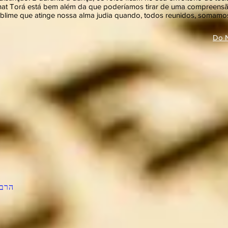
at Torá está bem além da que poderíamos tirar de uma compreensão 
lime que atinge nossa alma judia quando, todos reunidos, somamo
Do N
הרב 