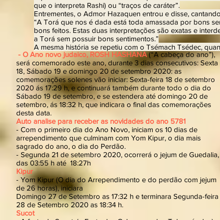
que o interpreta Rashi) ou “traços de caráter”.
Entrementes, o Admor Hazaquen entrou e disse, cantando
“A Torá que nos é dada está toda amassada por bons sen
bons feitos. Estas duas interpretações são exatas e inte
a Torá sem possuir bons sentimentos.”
A mesma história se repetiu com o Tsémach Tsédec, quando
- O Ano novo judaico, ROSH HASHANA
(“A cabeça do ano”),
será comemorado este ano, durante 3 dias consecutivos: Sexta
18, Sábado 19 e domingo 20 de setembro 2020: as
comemorações solenes vão iniciar: Sexta-feira 18 de setembro
2020 ás 17:29 h, e continuará também durante todo o dia do
Sábado 19 de setembro, e se estendera até domingo 20 de
setembro, ás 18:32 h, que indicara o final das comemorações
desta data.
Auto analise para receber as novidades do ano 5781
- Com o primeiro dia do Ano Novo, iniciam os 10 dias de
arrependimento que culminam com Yom Kipur, o dia mais
sagrado do ano, o dia do Perdão.
- Segunda 21 de setembro 2020, ocorrerá o jejum de Guedalia,
das 03:55 h até 18:27h
Kipur
- Yom Kipur (O dia do Arrependimento e do perdão com jejum
de 26 horas), iniciara
Domingo 27 de Setembro as 17:32 h e terminara Segunda-feira
28 de Setembro 2020 as 18:34 h.
Sucot