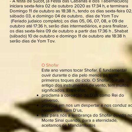
- A festa de Sucot, (a Festa das Cabanas e dos Tabernáculos)
iniciara sexta-feira 02 de outubro 2020 as 17:34 h, e terminara
Domingo 11 de outubro as 18:38 h., tendo os dias sexta-feira 02
sábado 03, e domingo 04 de outubro, dias de Yom Tov
(Feriado judaico completo); os dias 05, 06, 07, 08, e 09 de
outubro até 17:36 h, serão dias intermediários, e para finalizar,
os dias sexta-feira 09 de outubro a partir das 17:36 h , Shabat
(sábado) 10 de outubro e domingo 11 de outubro ate 18:38 h
serão dias de Yom Tov.
O Shofar
Este ano vamos tocar Shofar. É fundamental
ouvir durante o dia pelo menos os trinta
primeiros toques do ciclo. O Shofar, o mais
antigo dos instrumentos de vento, tem muitos
significados. Entre eles:
proclama a coroação de D’us como Rei do
universo,
provoca em nos um despertar e nos conduz a
reencontro com D’us,
traz para nós a lembrança do Shofar ouvido n
Monte Sinai quando, para a eternidade,
aceitamos os Mandamentos