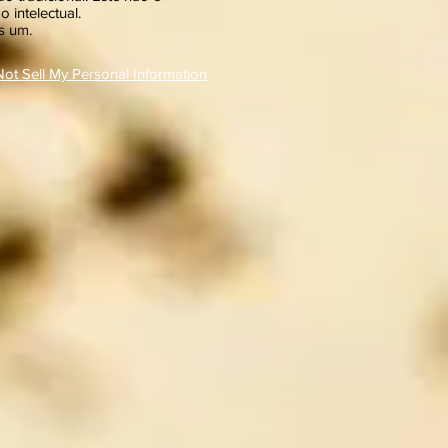
intelectual.
s u
m.
ot Sell My Personal Information