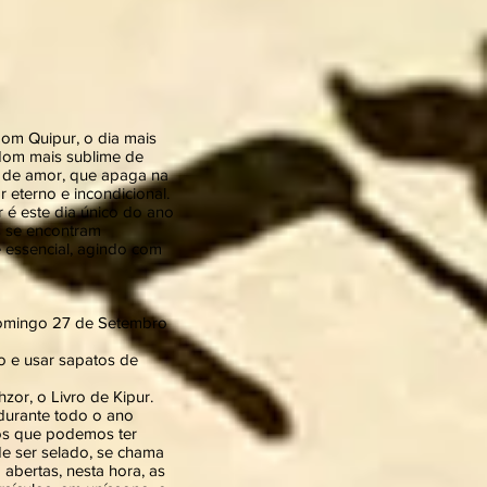
Iom Quipur, o dia mais
 dom mais sublime de
 de amor, que apaga na
 eterno e incondicional.
 é este dia único do ano
s se encontram
 essencial, agindo com
 Domingo 27 de Setembro
ho e usar sapatos de
or, o Livro de Kipur.
durante todo o ano
dos que podemos ter
de ser selado, se chama
abertas, nesta hora, as