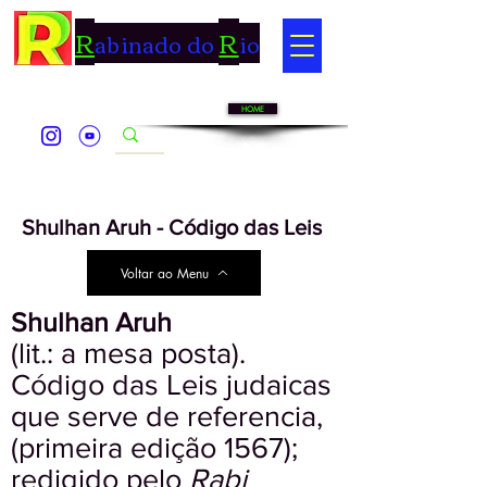
R
R
abinado do
io
HOME
Shulhan Aruh - Código das Leis
Voltar ao Menu
Shulhan Aruh
(lit.: a mesa posta).
Código das Leis judaicas
que serve de referencia,
(primeira edição 1567);
redigido pelo
Rabi