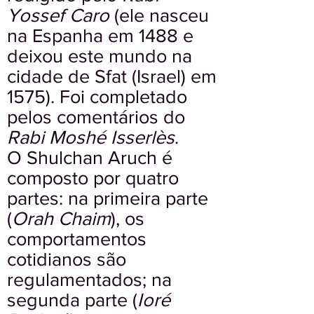
Yossef Caro
(ele nasceu
na Espanha em 1488 e
deixou este mundo na
cidade de Sfat (Israel) em
1575). Foi completado
pelos comentários do
Rabi Moshé Isserlès
.
O Shulchan Aruch é
composto por quatro
partes: na primeira parte
(
Orah Chaim
), os
comportamentos
cotidianos são
regulamentados; na
segunda parte (
Ioré