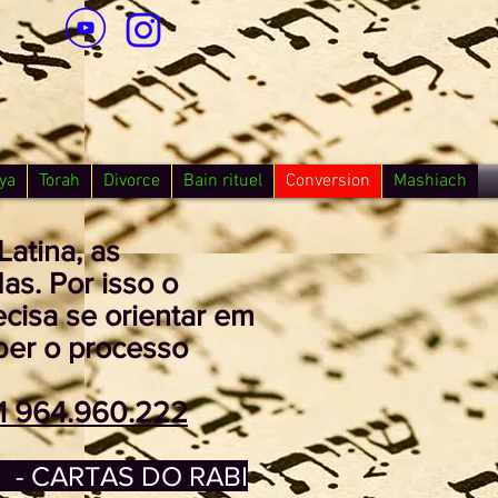
ya
Torah
Divorce
Bain rituel
Conversion
Mashiach
atina, as
as. Por isso o
cisa se orientar em
aber o processo
1 964.960.222
- CARTAS DO RABI