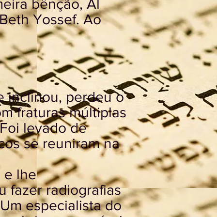
meira bênção, Al
 Beth Yossef. Ao
 inclinou, perdeu o
m fraturas múltiplas
 Foi levado de
icos se reuniram na
 e lhe
 fazer radiografias
Um especialista do