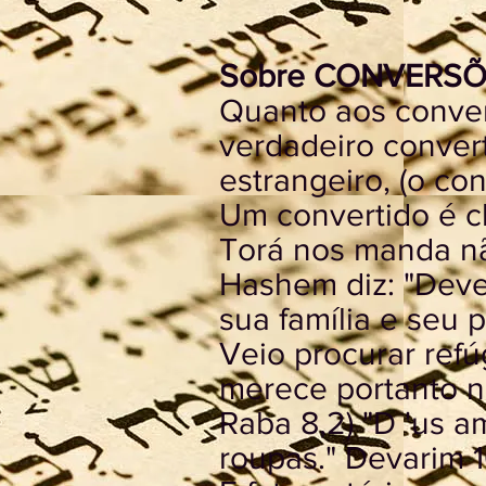
Sobre CONVERSÕE
Quanto aos conver
verdadeiro convert
estrangeiro, (o con
Um convertido é c
Torá nos manda nã
Hashem diz: "Dev
sua família e seu 
Veio procurar refú
merece portanto n
Raba 8,2) "D 'us a
roupas." Devarim 1