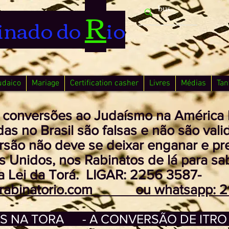
R
inado do
io
udaico
Mariage
Certification casher
Livres
Médias
Tan
r conversões ao Judaísmo na América L
as no Brasil são falsas e não são valid
rsão não deve se deixar enganar e pre
os Unidos, nos Rabinatos de lá para s
a Lei da Torá. LIGAR: 2256 3587-
@rabinatorio.com ou whatsapp: 2
S NA TORA
- A CONVERSÃO DE ITRO