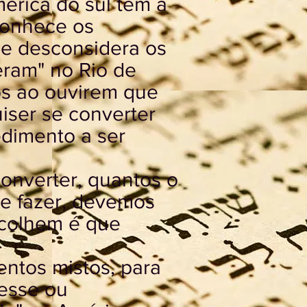
érica do sul tem a
conhece os
 e desconsidera os
eram" no Rio de
os ao ouvirem que
iser se converter
edimento a ser
onverter, quantos o
ue fazer, devemos
acolhem é que
entos mistos, para
resse ou