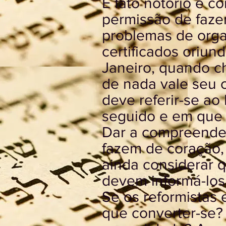
E fato notório e 
permissão de faze
problemas de orga
certificados oriun
Janeiro, quando c
de nada vale seu 
deve referir-se ao
seguido e em que 
Dar a compreender
fazem de coração,
ainda considerar 
devem informá-los
Se os reformistas 
que converter-se?