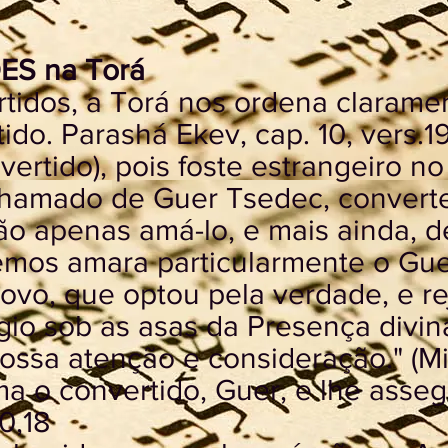
S na Torá
tidos, a Torá nos ordena claram
ido. Parashá Ekev, cap. 10, vers.1
­vertido), pois foste estrangeiro no
hamado de Guer Tsedec, converte
o apenas amá-lo, e mais ainda, d
emos amara particularmente o Gu
povo, que optou pela verdade, e re
gio sob as asas da Presença divin
ossa atenção e consideração." (M
ma o convertido, Guer, e lhe asse
0,18