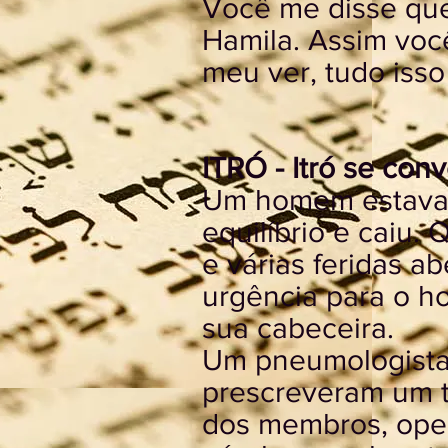
Você me disse que 
Hamila. Assim voc
meu ver, tudo isso
ITRÓ - Itró se conv
Um homem estava e
equilíbrio e caiu.
e várias feridas a
urgência para o ho
sua cabeceira.
Um pneumologista 
prescreveram um t
dos membros, ope