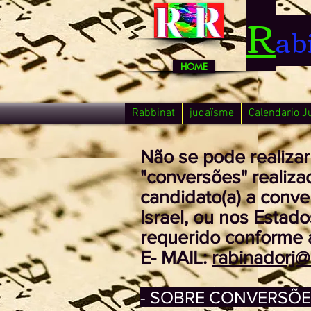
R
ab
HOME
Rabbinat
judaïsme
Calendario J
Não se pode realiza
"conversões" realizad
candidato(a) a conve
Israel, ou nos Estad
requerido conforme 
E- MAIL:
rabinadorj
- SOBRE CONVERSÕE