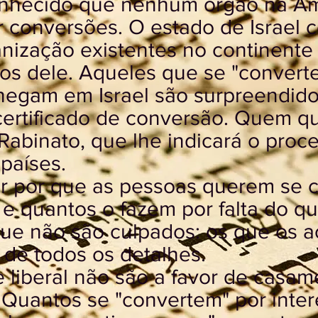
conhecido que nenhum órgão na Am
r conversões. O estado de Israel 
nização existentes no continente
dos dele. Aqueles que se "convert
hegam em Israel são surpreendid
certificado de conversão. Quem qu
 Rabinato, que lhe indicará o proc
países.
 por que as pessoas querem se c
 e quantos o fazem por falta do q
que não são culpados: os que os 
 de todos os detalhes.
e liberal não são a favor de casam
 Quantos se "convertem" por inte