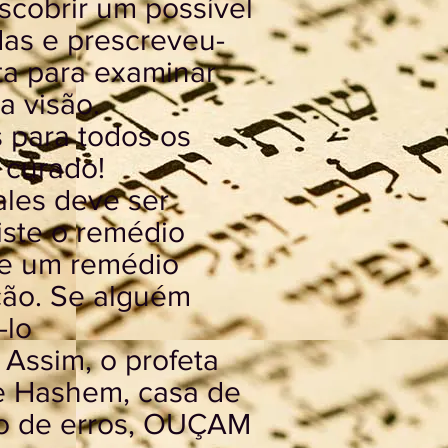
cobrir um possível
das e prescreveu-
a para examinar
a visão.
s para todos os
 curado!
les deve ser
iste o remédio
ste um remédio
ção. Se alguém
-lo
ssim, o profeta
e Hashem, casa de
ipo de erros, OUÇAM