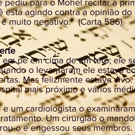
pediu para o Mohel recitar a pri
ê está agindo contra a opinião do
 é muito negativo." (Carta 586)
erte
m pé em cima de um teto; ele se
 Quando o levantaram ele estava co
bertas. Mas felizmente estava vivo.
spital mais próximo e vários méd
e um cardiologista o examinaram
ratamento. Um cirurgião o mandou
rou-o e engessou seus membros. 