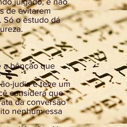
ndo julgado, e não
s de evitarem
. Só o estudo dá
ureza.
 e a bênção que
ão-judia e teve um
ocê considera que
trata da conversão
jeito nenhum essa