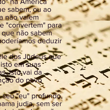
do" na América
ue sabem, ou ao
a não valem
e "convertem" para
s que não sabem
 poderíamos deduzir
ele dos Judeus que
misto em suas
. Isto vai da
enção do povo
 seu "eu" profundo,
hama judia, sem ser