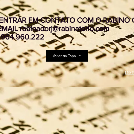
ENTRAR EM CONTATO COM O RABINO C
EMAIL
rabinadorj@rabinatorio.com
- 964.960.222
Voltar ao Topo
Do N