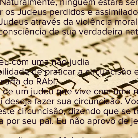
. Naturalmente, ninguém estará se
 os Judeus perdidos e assimilado
Judeus através da violência moral
consciência de sua verdadeira nat
deu com uma não-judia
ilidade de praticar a circuncisão
 carta do RAbi.
o de um judeu que vive com uma n
ai deseja fazer sua circuncisão. V
ste circuncisão, dizendo que se 
a por seu pai. Eu não aprovo de 