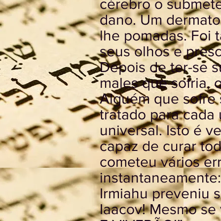
cérebro o submete
dano. Um dermatolo
lhe pomadas. Foi 
seus olhos e presc
Depois de ter-se s
males que sofria,
Alguém que sofre 
tratado para cada
universal. Isto é 
capaz de curar to
cometeu vários err
instantaneamente
Irmiahu preveniu 
Iaacov! Mesmo se 