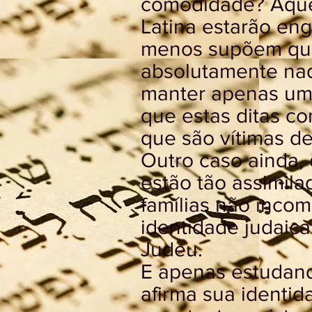
comodidade? Aque
Latina estarão en
menos supõem que
absolutamente nad
manter apenas uma
que estas ditas c
que são vítimas de
Outro caso ainda,
estão tão assimila
famílias não incom
identidade judaic
Judeu.
E apenas estudand
afirma sua identi