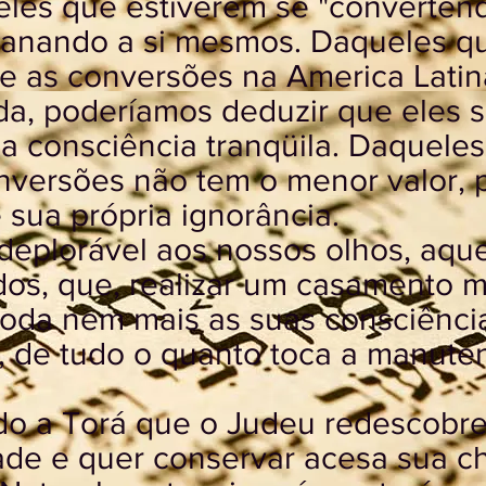
les que estiverem se "converten
ganando a si mesmos. Daqueles q
 as conversões na America Latin
a, poderíamos deduzir que eles s
 consciência tranqüila. Daquele
onversões não tem o menor valor,
 sua própria ignorância.
 deplorável aos nossos olhos, aqu
dos, que, realizar um casamento 
oda nem mais as suas consciências
a, de tudo o quanto toca a manut
o a Torá que o Judeu redescobre
dade e quer conservar acesa sua c