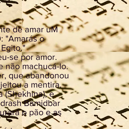
ente de amar uM
9: "Amarás o
 Egito."
u-se por amor.
e não machucá-lo.
er, que abandonou
jeitou a mentira.
a (Shekhina), e
idrash Ba­midbar
gurará o pão e as