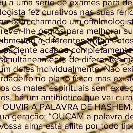
u a uma série de exames para des
gista fez curativos nas suas feri
também chamado um oftalmologist
rever-lhe óculos para melhorar su
ubmetido a diferentes tratamento
 o paciente acabou completamente
simultaneamente de diferentes ma
 um deles individualmente. Não ex
verdadeiro no plano físico mas exi
dos os males espirituais sem exce
os, há um antibiótico que vai curá
: OUVIR A PALAVRA DE HASHEM. A
sua geração: “OUÇAM a palavra d
vossa alma está aflita por todo t