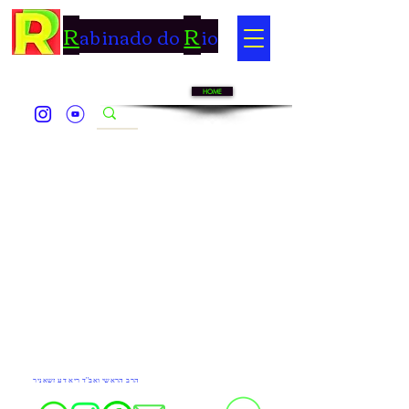
R
R
abinado do
io
HOME
Do Not Sell My Personal Information
הרב הראשי ואב''ד ריא דע זשאניר