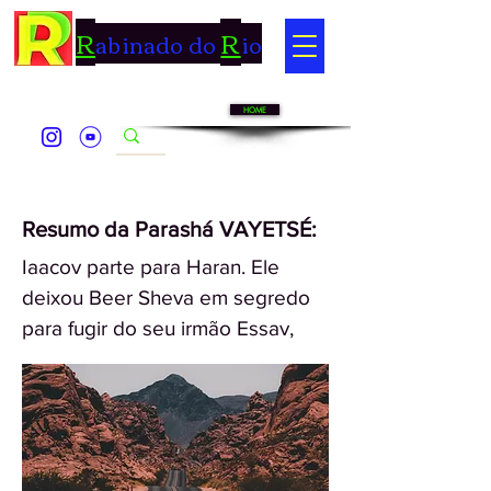
R
R
abinado do
io
HOME
Resumo da Parashá VAYETSÉ:
Iaacov parte para Haran. Ele
deixou Beer Sheva em segredo
para fugir do seu irmão Essav,