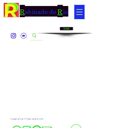
R
R
abinado do
io
HOME
Do Not Sell My Personal Information
הרב הראשי ואב''ד ריא דע זשאניר