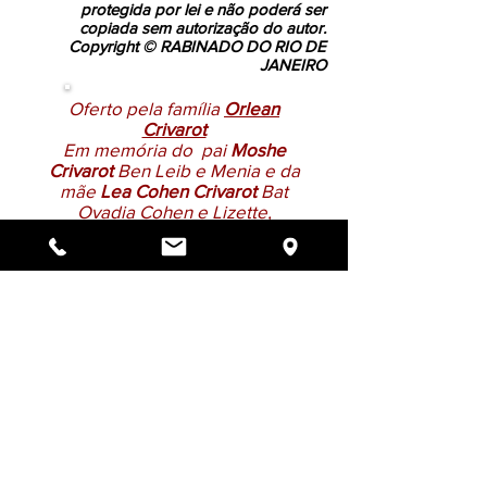
protegida por lei e não poderá ser
copiada sem autorização do autor.
Copyright © RABINADO DO RIO DE
JANEIRO
Oferto pela família
Orlean
Crivarot
Em memória do pai
Moshe
Crivarot
Ben Leib e Menia e da
mãe
Lea
Cohen Crivarot
Bat
Ovadia Cohen e Lizette,
E das irmãs,
Sarah
Soraya
Crivarot Bat Moshe e
Lea,
e
Vitoria Netsria Crivarot
Bat
Moshe e Lea.
Do Not Sell My Personal Information
הרב הראשי ואב''ד ריא דע זשאניר