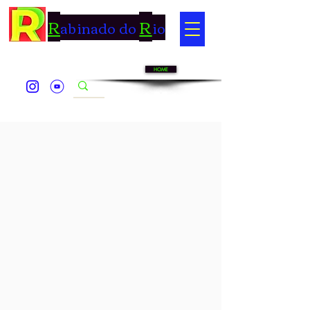
R
R
abinado do
io
HOME